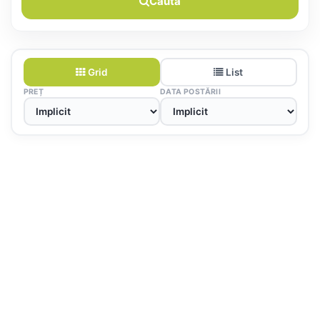
Caută
Grid
List
PREȚ
DATA POSTĂRII