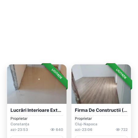
LICITAȚIE
LICITAȚIE
Lucrări Interioare Exterioare
Firma De Constructii ( Amenajari Interio...
Proprietar
Proprietar
Constanța
Cluj-Napoca
azi-23:53
640
azi-23:06
722