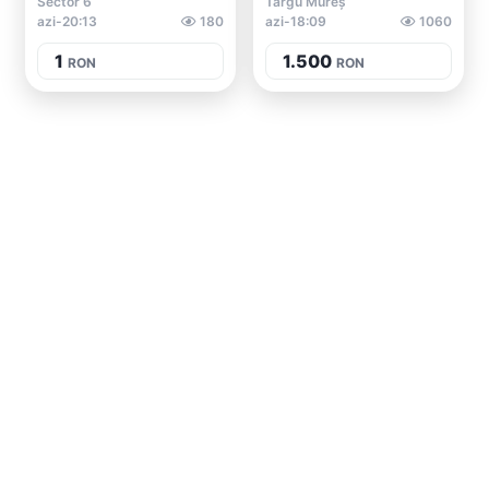
Sector 6
Târgu Mureș
azi-20:13
180
azi-18:09
1060
1
1.500
RON
RON