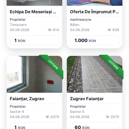
Echipa De Meseriași Construcții Amenajăr...
Oferta De Împrumut Pe Termen Scurt
Proprietar
martinearyne
Timișoara
Bălan
05.08.2026
614
04.08.2026
936
1
1.000
RON
RON
LICITAȚIE
LICITAȚIE
Faianțar, Zugrav
Zugrav Faianțar
Proprietar
Proprietar
Sector 6
Sector 6
04.08.2026
4270
04.08.2026
2570
1
60
RON
RON