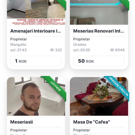
Amenajari Interioare In Mun Mangalia Si...
Meserias Renovari Interioare
Proprietar
Proprietar
Mangalia
Oradea
azi-21:43
322
azi-20:20
6046
1
50
RON
RON
VÂNZARE DIRECTA
LICITAȚIE
Meseriasii
Masa De "cafea"
Proprietar
Proprietar