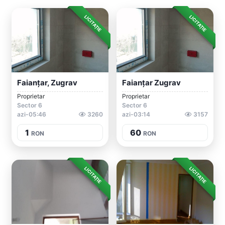
LICITAȚIE
LICITAȚIE
Faianțar, Zugrav
Faianțar Zugrav
Proprietar
Proprietar
Sector 6
Sector 6
azi-05:46
3260
azi-03:14
3157
1
60
RON
RON
LICITAȚIE
LICITAȚIE