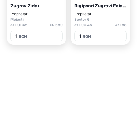
Zugrav Zidar
Rigipsari Zugravi Faiantari Parchetari
Proprietar
Proprietar
Ploiești
Sector 6
azi-01:45
680
azi-00:48
188
1
1
RON
RON