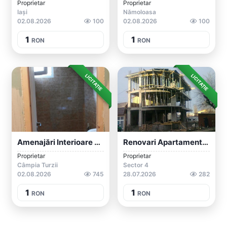
Proprietar
Proprietar
Iași
Nămoloasa
02.08.2026
100
02.08.2026
100
1
1
RON
RON
LICITAȚIE
LICITAȚIE
Amenajări Interioare Gresie Faianță Parc...
Renovari Apartamente, Case La Cheie/Plat...
Proprietar
Proprietar
Câmpia Turzii
Sector 4
02.08.2026
745
28.07.2026
282
1
1
RON
RON