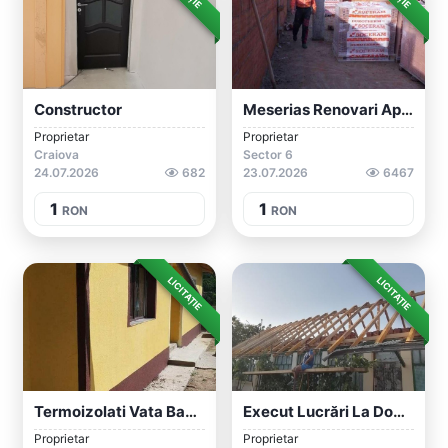
Constructor
Meserias Renovari Apartamente
Proprietar
Proprietar
Craiova
Sector 6
24.07.2026
682
23.07.2026
6467
1
1
RON
RON
LICITAȚIE
LICITAȚIE
Termoizolati Vata Bazaltica Sau Polister...
Execut Lucrări La Domiciliu Tot Ce Aparț...
Proprietar
Proprietar