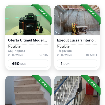
LICITAȚIE
LICITAȚIE
Oferta Ultimul Model Nivela Unda Ldvian...
Execut Lucrări Interioare Și Exterioare
Proprietar
Proprietar
Cluj-Napoca
Târgoviște
28.07.2026
115
28.07.2026
5951
450
1
RON
RON
LICITAȚIE
LICITAȚIE