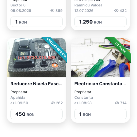
Sector 6
Râmnicu Vâlcea
05.08.2026
369
12.07.2026
432
1
1.250
RON
RON
VÂNZARE DIRECTA
LICITAȚIE
Reducere Nivela Fascicul Verde 16 Linii...
Electrician Constanta - Montaj Si Instal...
Proprietar
Proprietar
Apahida
Constanța
azi-09:50
262
azi-08:28
714
450
1
RON
RON