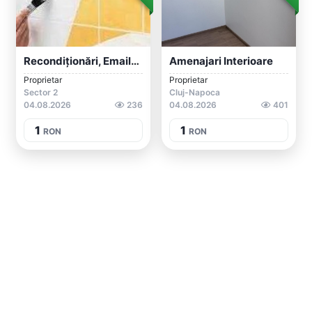
Recondiționări, Emailare, SCHIMBARE LOOK...
Amenajari Interioare
Proprietar
Proprietar
Sector 2
Cluj-Napoca
04.08.2026
236
04.08.2026
401
1
1
RON
RON