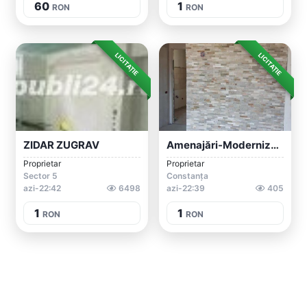
60
1
RON
RON
LICITAȚIE
LICITAȚIE
ZIDAR ZUGRAV
Amenajări-Modernizari Apartamente
Proprietar
Proprietar
Sector 5
Constanța
azi-22:42
6498
azi-22:39
405
1
1
RON
RON