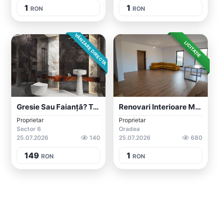
1
1
RON
RON
VÂNZARE DIRECTA
LICITAȚIE
Gresie Sau Faianță? Tu Decizi, Noi Avem...
Renovari Interioare Meserias Zugrav
Proprietar
Proprietar
Sector 6
Oradea
25.07.2026
140
25.07.2026
680
149
1
RON
RON