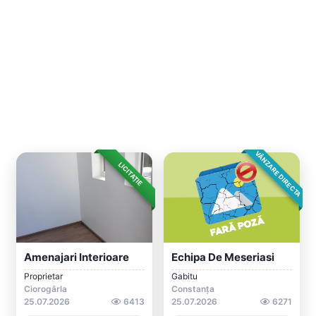
VÂNZARE DIRECTA
LICITAȚIE
Amenajari Interioare
Echipa De Meseriasi
Proprietar
Gabitu
Ciorogârla
Constanța
25.07.2026
6413
25.07.2026
6271