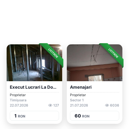
LICITAȚIE
LICITAȚIE
Execut Lucrari La Domiciliu.
Amenajari
Proprietar
Proprietar
Timișoara
Sector 1
22.07.2026
127
21.07.2026
6036
1
60
RON
RON