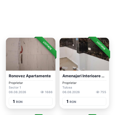
LICITAȚIE
LICITAȚIE
Ronovez Apartamente
Amenajari Interioare Si Exterioare Etc
Proprietar
Proprietar
Sector 1
Tulcea
06.08.2026
1686
06.08.2026
755
1
1
RON
RON