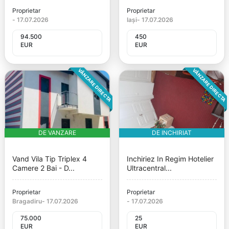
Proprietar
Proprietar
-
17.07.2026
Iași
-
17.07.2026
94.500
450
EUR
EUR
VÂNZARE DIRECTA
VÂNZARE DIRECTA
DE VANZARE
DE INCHIRIAT
Vand Vila Tip Triplex 4
Inchiriez In Regim Hotelier
Camere 2 Bai - D...
Ultracentral...
Proprietar
Proprietar
Bragadiru
-
17.07.2026
-
17.07.2026
75.000
25
EUR
EUR