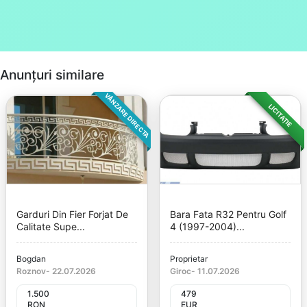
Anunțuri similare
VÂNZARE DIRECTA
LICITAȚIE
Garduri Din Fier Forjat De
Bara Fata R32 Pentru Golf
Calitate Supe...
4 (1997-2004)...
Bogdan
Proprietar
Roznov
-
22.07.2026
Giroc
-
11.07.2026
1.500
479
RON
EUR