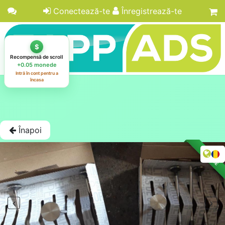
Conectează-te
Înregistrează-te
Înapoi
LICITAȚIE