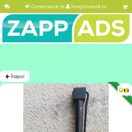
Conectează-te
Înregistrează-te
Înapoi
LICITAȚIE