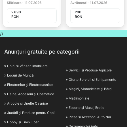
Slătioara
-
11.07.2026
Avrămești
-
11.07.2026
2.890
200
RON
RON
//
Anunțuri gratuite pe categorii
Chirii și Vânzări Imobiliare
Servicii și Produse Agricole
Locuri de Muncă
Oferte Servicii și Echipamente
Electronice și Electrocasnice
Mașini, Motociclete și Bărci
Haine, Accesorii și Cosmetice
Matrimoniale
Articole și Unelte Casnice
Escorte și Masaj Erotic
Jucării și Produse pentru Copii
Piese și Accesorii Auto Noi
Hobby și Timp Liber
Dezmembrări Auto