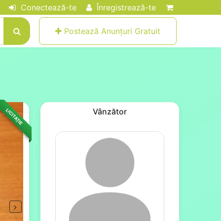
Conectează-te
Înregistrează-te
Postează Anunțuri Gratuit
Vânzător
LICITAȚIE