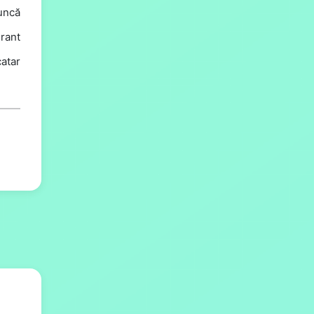
uncă
urant
catar