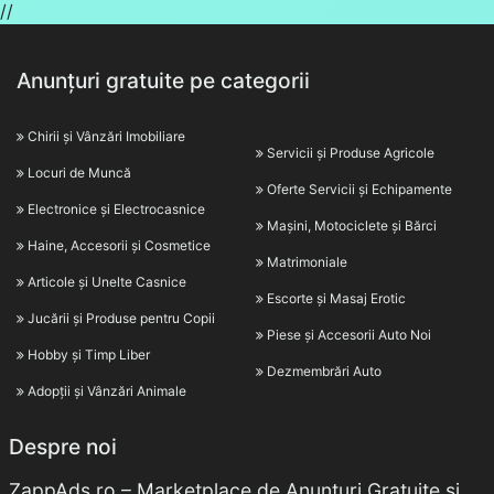
//
Anunțuri gratuite pe categorii
Chirii și Vânzări Imobiliare
Servicii și Produse Agricole
Locuri de Muncă
Oferte Servicii și Echipamente
Electronice și Electrocasnice
Mașini, Motociclete și Bărci
Haine, Accesorii și Cosmetice
Matrimoniale
Articole și Unelte Casnice
Escorte și Masaj Erotic
Jucării și Produse pentru Copii
Piese și Accesorii Auto Noi
Hobby și Timp Liber
Dezmembrări Auto
Adopții și Vânzări Animale
Despre noi
ZappAds.ro – Marketplace de Anunțuri Gratuite și