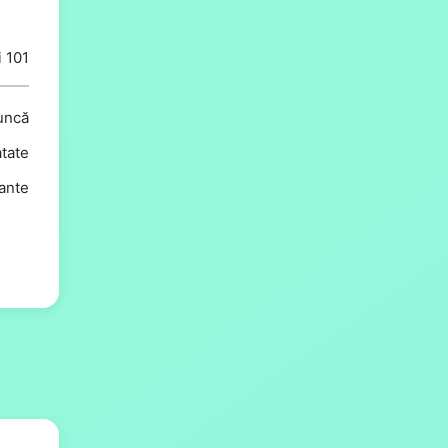
i 101
uncă
tate
rante