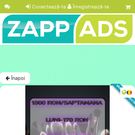
Conectează-te
Înregistrează-te
Înapoi
VÂNZARE DIREC