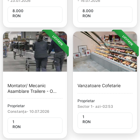
-
23.07.2026
-
16.07.2026
8.000
8.000
RON
RON
LICITAȚIE
LICITAȚIE
Montator/ Mecanic
Vanzatoare Cofetarie
Asamblare Trailere - O...
Proprietar
Proprietar
Sector 1
-
azi
-
02:53
Constanța
-
10.07.2026
1
1
RON
RON