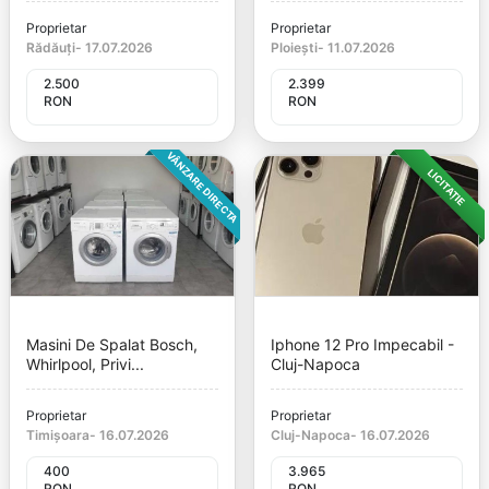
Proprietar
Proprietar
Rădăuți
-
17.07.2026
Ploiești
-
11.07.2026
2.500
2.399
RON
RON
VÂNZARE DIRECTA
LICITAȚIE
Masini De Spalat Bosch,
Iphone 12 Pro Impecabil -
Whirlpool, Privi...
Cluj-Napoca
Proprietar
Proprietar
Timișoara
-
16.07.2026
Cluj-Napoca
-
16.07.2026
400
3.965
RON
RON