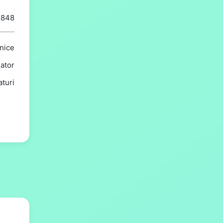
5848
snice
ator
turi