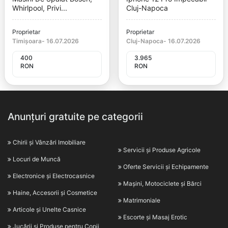
Whirlpool, Privi...
Cluj-Napoca
Proprietar
Proprietar
Timișoara
-
16.07.2026
Cluj-Napoca
-
16.07.2026
400
3.965
RON
RON
Anunțuri gratuite pe categorii
Chirii și Vânzări Imobiliare
Servicii și Produse Agricole
Locuri de Muncă
Oferte Servicii și Echipamente
Electronice și Electrocasnice
Mașini, Motociclete și Bărci
Haine, Accesorii și Cosmetice
Matrimoniale
Articole și Unelte Casnice
Escorte și Masaj Erotic
Jucării și Produse pentru Copii