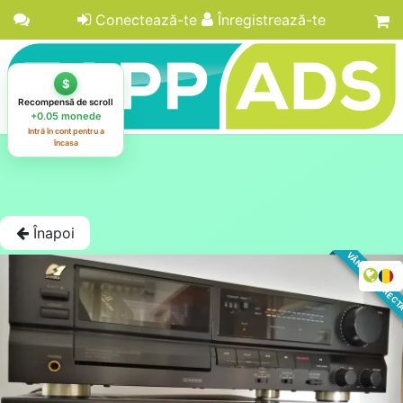
Conectează-te
Înregistrează-te
Înapoi
VÂNZARE DIREC