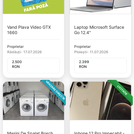
Vand Plava Video GTX
Laptop Microsoft Surface
1660
Go 12.4"
Proprietar
Proprietar
Rădăuți
-
17.07.2026
Ploiești
-
11.07.2026
2.500
2.399
RON
RON
VÂNZARE DIRECTA
LICITAȚIE
Masini De Spalat Bosch,
Iphone 12 Pro Impecabil -