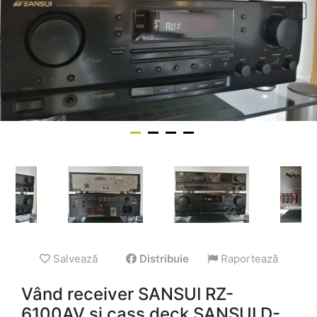
Salvează
Distribuie
Raportează
Vând receiver SANSUI RZ-
6100AV și cass deck SANSUI D-