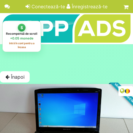
Conectează-te
Înregistrează-te
Înapoi
VÂNZARE DIREC