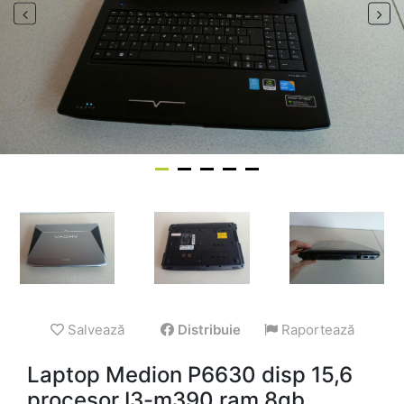
Salvează
Distribuie
Raportează
Laptop Medion P6630 disp 15,6
procesor I3-m390 ram 8gb