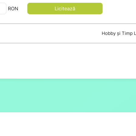
RON
Licitează
Hobby și Timp L