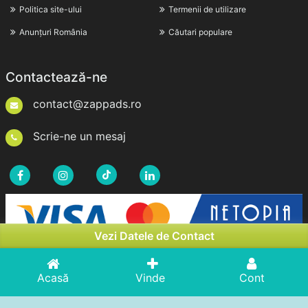
Politica site-ului
Termenii de utilizare
Anunțuri România
Căutari populare
Contactează-ne
contact@zappads.ro
Scrie-ne un mesaj
Vezi Datele de Contact
Acasă
Vinde
Cont
Drepturi de Autor © 2026zappads.ro. Toate Drepturile
Rezervate