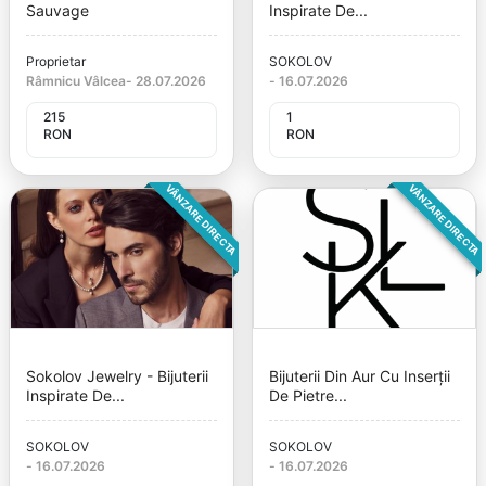
Sauvage
Inspirate De...
Proprietar
SOKOLOV
Râmnicu Vâlcea
-
28.07.2026
-
16.07.2026
215
1
RON
RON
VÂNZARE DIRECTA
VÂNZARE DIRECTA
Sokolov Jewelry - Bijuterii
Bijuterii Din Aur Cu Inserții
Inspirate De...
De Pietre...
SOKOLOV
SOKOLOV
-
16.07.2026
-
16.07.2026