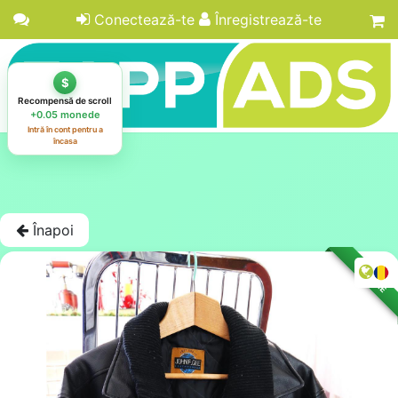
Conectează-te
Înregistrează-te
Înapoi
LICITAȚIE