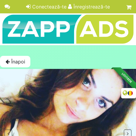
Conectează-te
Înregistrează-te
Înapoi
LICITAȚIE