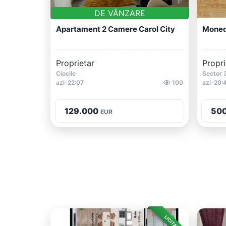
DE VÂNZARE
Apartament 2 Camere Carol City
Moneda
Proprietar
Propri
Ciocile
Sector 
azi-22:07
100
azi-20:
129.000
50
EUR
LICITAȚIE