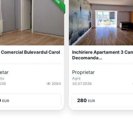
 Comercial Bulevardul Carol
Inchiriere Apartament 3 Ca
Decomanda...
etar
Proprietar
ățu
Agrij
026
2084
30.07.2026
0
280
EUR
EUR