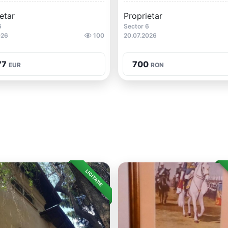
etar
Proprietar
6
Sector 6
026
100
20.07.2026
77
700
EUR
RON
LICITAȚIE