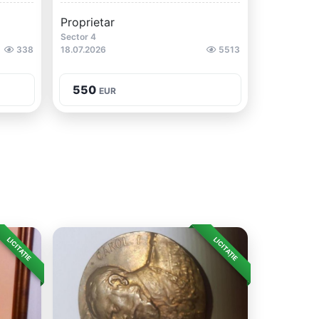
Proprietar
Sector 4
338
18.07.2026
5513
550
EUR
LICITAȚIE
LICITAȚIE