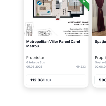
Metropolitan Viilor Parcul Carol
Spațiu
Metrou...
Proprietar
Propri
Gârda de Sus
Gostav
05.08.2026
233
02.08.2
112.381
50
EUR