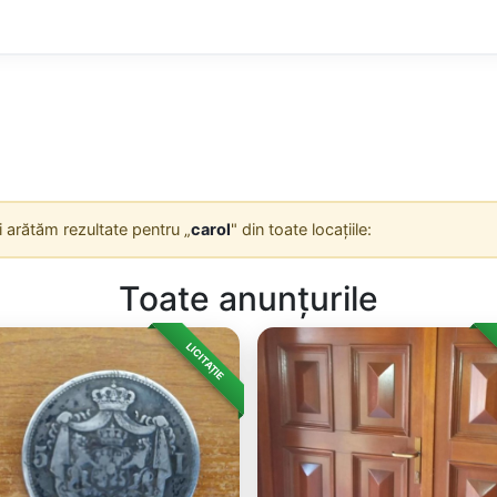
Îți arătăm rezultate pentru „
carol
" din toate locațiile:
Toate anunțurile
LICITAȚIE