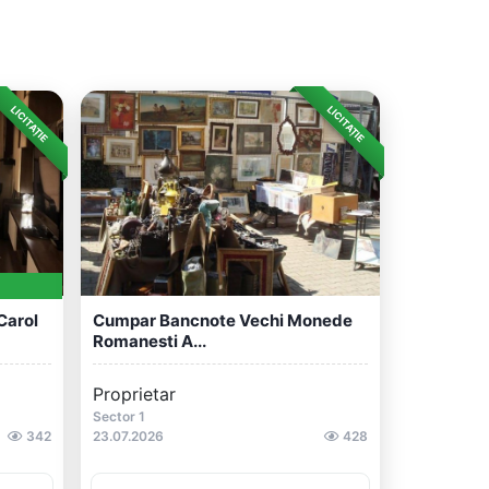
LICITAȚIE
LICITAȚIE
Carol
Cumpar Bancnote Vechi Monede
Romanesti A...
Proprietar
Sector 1
342
23.07.2026
428