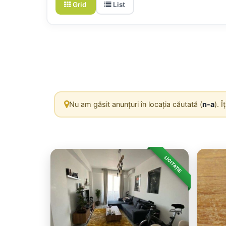
Grid
List
Nu am găsit anunțuri în locația căutată (
n-a
). 
LICITAȚIE