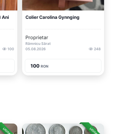
3 Ani
Colier Carolina Gynnging
Proprietar
Râmnicu Sărat
100
05.08.2026
248
100
RON
LICITAȚIE
LICITAȚIE