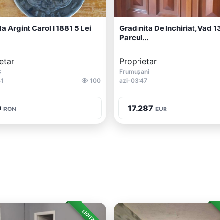
 Argint Carol I 1881 5 Lei
Gradinita De Inchiriat,vad 1
Parcul...
etar
Proprietar
3
Frumușani
41
100
azi-03:47
0
17.287
RON
EUR
LICITAȚIE