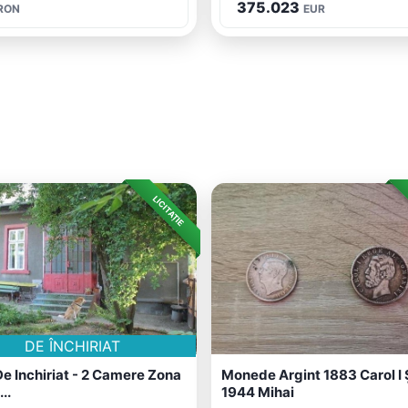
375.023
RON
EUR
LICITAȚIE
DE ÎNCHIRIAT
e Inchiriat - 2 Camere Zona
Monede Argint 1883 Carol I 
..
1944 Mihai