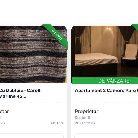
LICITAȚIE
DE VÂNZARE
Cu Dublura- Caroll
Apartament 2 Camere Parc 
marime 42...
etar
Proprietar
2
Sector 6
026
163
26.07.2026