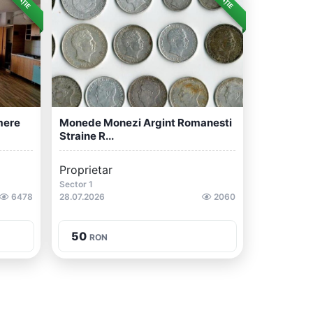
mere
Monede Monezi Argint Romanesti
Straine R...
Proprietar
Sector 1
6478
28.07.2026
2060
50
RON