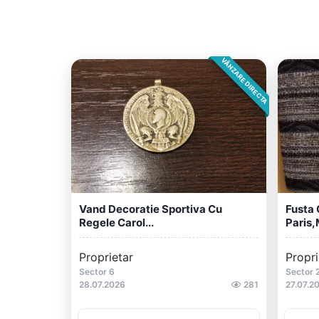
VÂNZARE DIRECTA
Vand Decoratie Sportiva Cu
Fusta 
Regele Carol...
Paris,
Proprietar
Propri
Sector 6
Sector 
28.07.2026
281
27.07.2