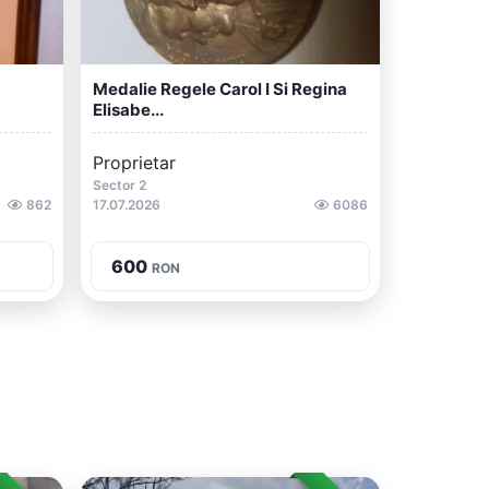
Medalie Regele Carol I Si Regina
Elisabe...
Proprietar
Sector 2
862
17.07.2026
6086
600
RON