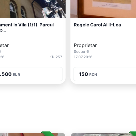
ment In Vila (1/1), Parcul
Regele Carol Al II-Lea
...
etar
Proprietar
6
Sector 6
026
257
17.07.2026
.500
150
EUR
RON