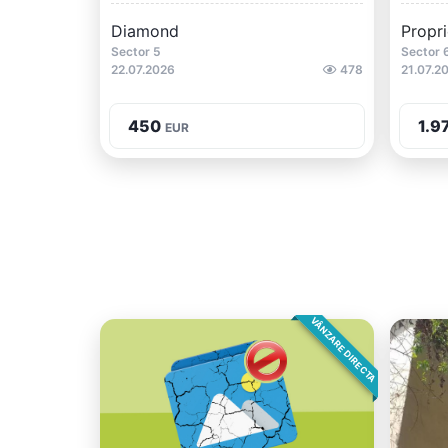
Diamond
Propri
Sector 5
Sector 
22.07.2026
478
21.07.2
450
1.9
EUR
VÂNZARE DIRECTA