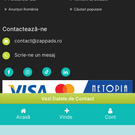
Anunțuri România
Căutari populare
Contactează-ne
contact@zappads.ro
Scrie-ne un mesaj
Vezi Datele de Contact
Acasă
Vinde
Cont
Drepturi de Autor © 2026zappads.ro. Toate Drepturile
Rezervate