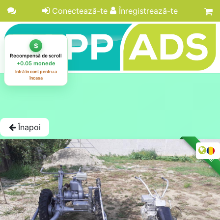
Conectează-te
Înregistrează-te
Înapoi
LICITAȚIE