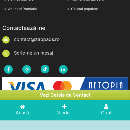
Anunțuri România
Căutari populare
Contactează-ne
contact@zappads.ro
Scrie-ne un mesaj
Vezi Datele de Contact
Acasă
Vinde
Cont
Drepturi de Autor © 2026zappads.ro. Toate Drepturile
Rezervate