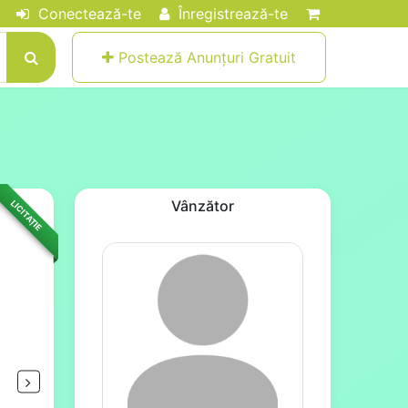
Conectează-te
Înregistrează-te
Postează Anunțuri Gratuit
Vânzător
LICITAȚIE