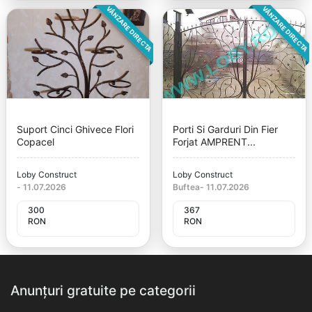
VÂNZARE DIRECTA
VÂNZARE DIRECTA
Suport Cinci Ghivece Flori
Porti Si Garduri Din Fier
Copacel
Forjat AMPRENT...
Loby Construct
Loby Construct
-
11.07.2026
Buftea
-
11.07.2026
300
367
RON
RON
Anunțuri gratuite pe categorii