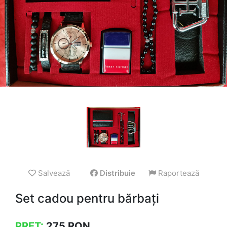
Salvează
Distribuie
Raportează
Set cadou pentru bărbați
PREȚ:
275
RON