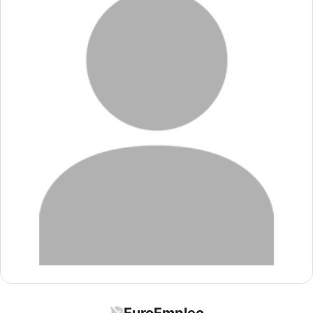
EuroEmpleo