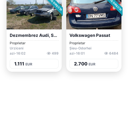
VÂNZARE DIRECTA
VÂNZARE DIRECTA
Dezmembrez Audi, Skoda,și Mazda
Volkswagen Passat
Proprietar
Proprietar
Urziceni
Șieu-Odorhei
azi-16:02
499
azi-16:01
6484
1.111
2.700
EUR
EUR