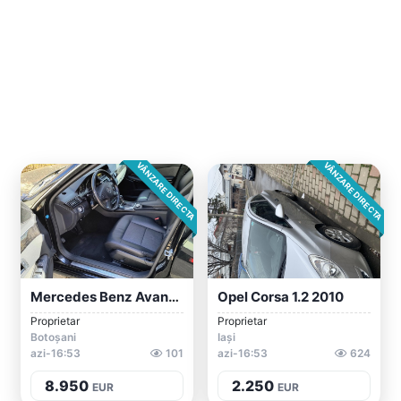
VÂNZARE DIRECTA
VÂNZARE DIRECTA
Mercedes Benz Avantgarde E 250 ,204cp,An...
Opel Corsa 1.2 2010
Proprietar
Proprietar
Botoșani
Iași
azi-16:53
101
azi-16:53
624
8.950
2.250
EUR
EUR