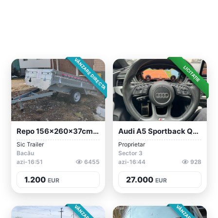
VÂNZARE DIRECTA
LICITAȚIE
Repo 156x260x37cm - 7500 Ron Remorcă Cu...
Audi A5 Sportback Quattro S Line MHEV Ed...
Sic Trailer
Proprietar
Bacău
Sector 3
azi-16:51
6455
azi-16:44
928
1.200
27.000
EUR
EUR