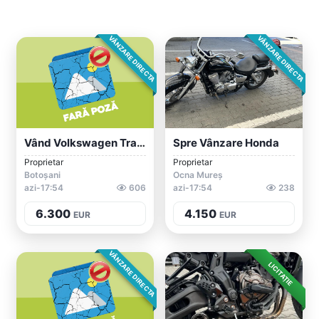
VÂNZARE DIRECTA
VÂNZARE DIRECTA
Vând Volkswagen Transporter T5 Facelift,...
Spre Vânzare Honda
Proprietar
Proprietar
Botoșani
Ocna Mureș
azi-17:54
606
azi-17:54
238
6.300
4.150
EUR
EUR
VÂNZARE DIRECTA
LICITAȚIE