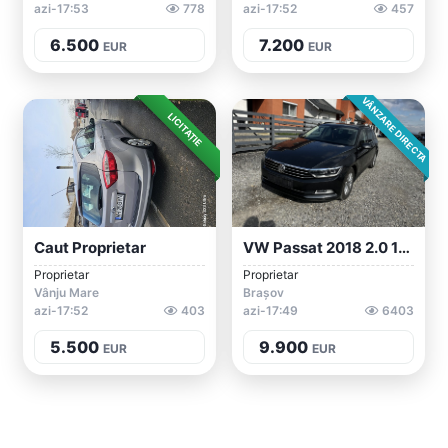
azi-17:53
778
azi-17:52
457
6.500
7.200
EUR
EUR
VÂNZARE DIRECTA
LICITAȚIE
Caut Proprietar
VW Passat 2018 2.0 150 EURO6
Proprietar
Proprietar
Vânju Mare
Brașov
azi-17:52
403
azi-17:49
6403
5.500
9.900
EUR
EUR