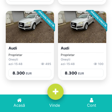
VÂNZARE DIRECTA
VÂNZARE DIRECTA
Audi
Audi
Proprietar
Proprietar
Onești
Onești
azi-15:48
495
azi-15:48
100
8.300
8.300
EUR
EUR
Acasă
Acasă
Adaugă Anunț
Vinde
Cont
Cont