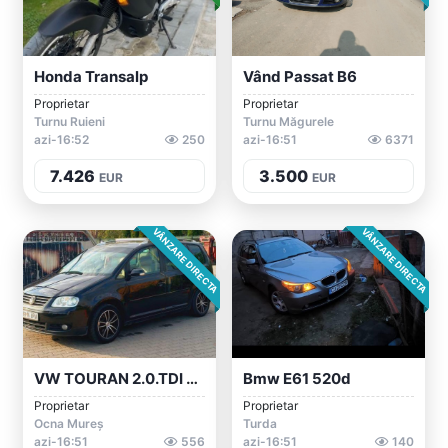
Honda Transalp
Vând Passat B6
Proprietar
Proprietar
Turnu Ruieni
Turnu Măgurele
azi-16:52
250
azi-16:51
6371
7.426
3.500
EUR
EUR
VÂNZARE DIRECTA
VÂNZARE DIRECTA
VW TOURAN 2.0.TDI AUTOMAT
Bmw E61 520d
Proprietar
Proprietar
Ocna Mureș
Turda
azi-16:51
556
azi-16:51
140