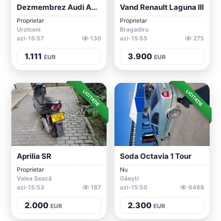
Dezmembrez Audi A4 B6 1.9 AVF
Vand Renault Laguna III
Proprietar
Proprietar
Urziceni
Bragadiru
azi-15:57
130
azi-15:55
275
1.111
3.900
EUR
EUR
LICITAȚIE
LICITAȚIE
Aprilia SR
Soda Octavia 1 Tour
Proprietar
Nu
Valea Seacă
Găești
azi-15:53
187
azi-15:50
6488
2.000
2.300
EUR
EUR