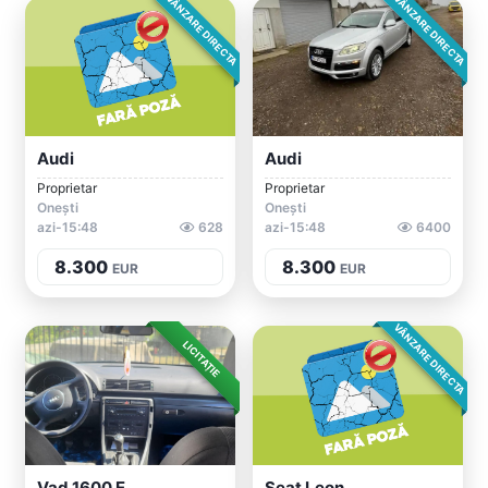
VÂNZARE DIRECTA
VÂNZARE DIRECTA
Audi
Audi
Proprietar
Proprietar
Onești
Onești
azi-15:48
628
azi-15:48
6400
8.300
8.300
EUR
EUR
VÂNZARE DIRECTA
LICITAȚIE
Vad 1600 E
Seat Leon