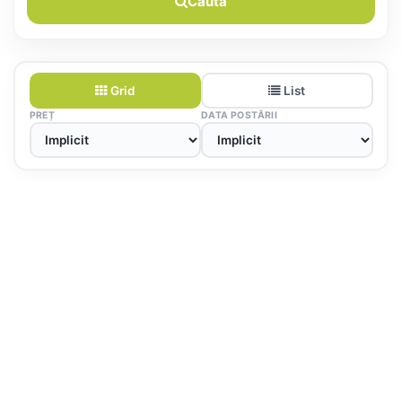
Caută
Grid
List
PREȚ
DATA POSTĂRII