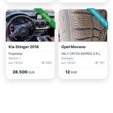
VÂNZARE DIRECTA
LICITAȚIE
Kia Stinger 2018
Opel Movano
Proprietar
VALY CRYSS EXPRES S.R.L.
Sector 1
Geoagiu
azi-16:53
640
azi-16:53
761
28.500
12
EUR
EUR