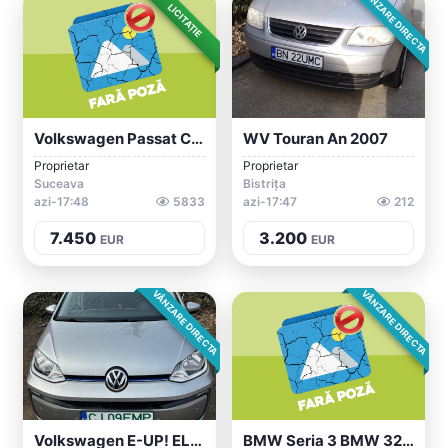
VÂNZARE DIRECTA
LICITAȚIE
Volkswagen Passat CC R Line, 2.0 TDI 170...
WV Touran An 2007
Proprietar
Proprietar
Suceava
Bistrița
azi-17:48
5833
azi-17:47
212
7.450
3.200
EUR
EUR
VÂNZARE DIRECTA
VÂNZARE DIRECTA
Volkswagen E-UP! ELECTRIC
BMW Seria 3 BMW 320d F30 2012, 184 CP, 2...