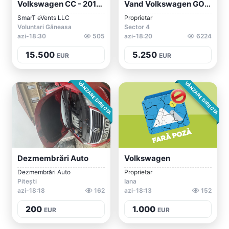
Volkswagen CC - 2016 - R-Line 2.0T DSG
Vand Volkswagen GOLF Plus Cross
SmarT eVents LLC
Proprietar
Voluntari Găneasa
Sector 4
azi-18:30
505
azi-18:20
6224
15.500
5.250
EUR
EUR
VÂNZARE DIRECTA
VÂNZARE DIRECTA
Dezmembrări Auto
Volkswagen
Dezmembrări Auto
Proprietar
Pitești
Iana
azi-18:18
162
azi-18:13
152
200
1.000
EUR
EUR