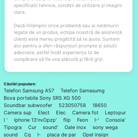
specificații tehnice, condiții de utilizare și imagini
clare.
Dacă întâmpini orice problemă sau ai nelămuriri
legate de un produs, echipa noastră de asistență
clienți este mereu pregătită să te ajute. Suntem
aici pentru a oferi răspunsuri prompte și soluții
adecvate, astfel încât experiența ta de
cumpărare să fie una plăcută și fără griji.
Căutări populare:
Telefon Samsung A57
Telefon Samasumg
Boxa portabila Sony SRS XG 500
Soundbar subwoofer
523050758
18650
Camera sup
Elect
Elec
Camera fot
Leptopur
I '
Iphone 13'nvOpzp'
flip
Feon
I-'
Consola'
Tipogra
Cur
sound'
Oale inox
sony wega
sound
Cg
I-
placa de par
Opel insign