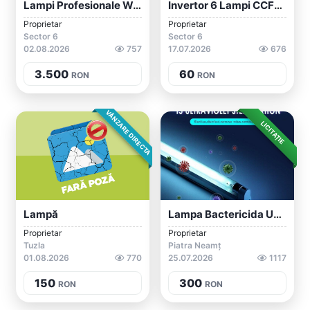
Lampi Profesionale Weda He
Invertor 6 Lampi CCFL Model LTM240CT01 F...
Proprietar
Proprietar
Sector 6
Sector 6
02.08.2026
757
17.07.2026
676
3.500
60
RON
RON
VÂNZARE DIRECTA
LICITAȚIE
Lampă
Lampa Bactericida Uv-C 21W / 21mp
Proprietar
Proprietar
Tuzla
Piatra Neamț
01.08.2026
770
25.07.2026
1117
150
300
RON
RON