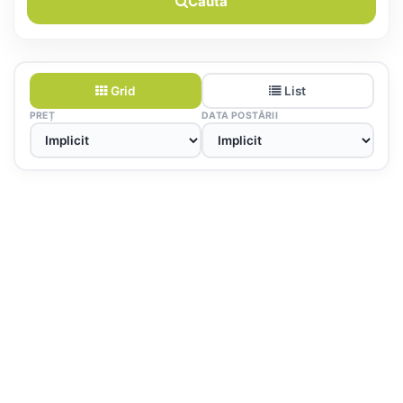
Caută
Grid
List
PREȚ
DATA POSTĂRII