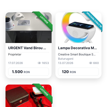
VÂNZARE DIRECTA
LICITAȚIE
URGENT Vand Birou Manichiura Cu Aspirato...
Lampa Decorativa Multifunctionala Cu Inc...
Proprietar
Creative Smart Boutique S...
Buturugeni
17.07.2026
1653
13.07.2026
660
1.500
120
RON
RON
LICITAȚIE