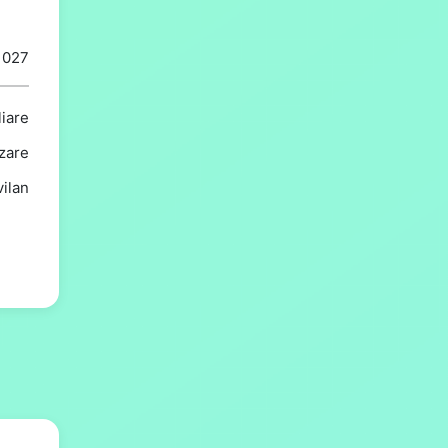
1027
liare
zare
vilan