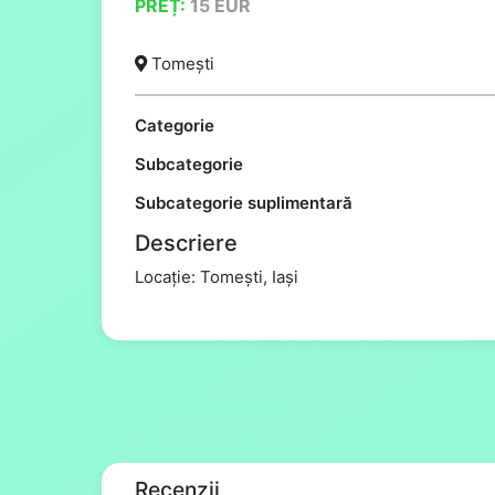
PREȚ:
15
EUR
Tomești
Categorie
Subcategorie
Subcategorie suplimentară
Descriere
Locație: Tomești, Iași
Recenzii