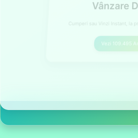
Cumperi sau Vinzi Instant, la pr
Vezi
109.495
A