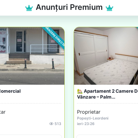
Anunțuri Premium
VÂNZARE DIRECTA
Vitara 1.4 Boosterjet MHEV
Casă De Vânzare În Comun
.
Cozma.
tar
Proprietar
a
Reghin
2000
ieri
-
20:55