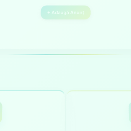
+ Adaugă Anunț
irectă