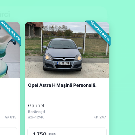
rci
VÂNZARE DIRECTA
VÂNZARE DIRECTA
Opel Astra H Mașină Personală.
Gabriel
Borănești
613
azi
-
12:46
247
1.750
EUR