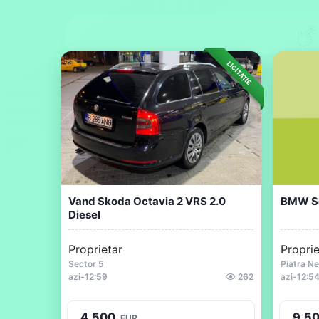
LICITAȚIE
Vand Skoda Octavia 2 VRS 2.0
BMW Ser
Diesel
Proprietar
Proprie
Sector 5
Piatra N
azi
-
12:59
262
azi
-
12:5
4.500
9.5
EUR