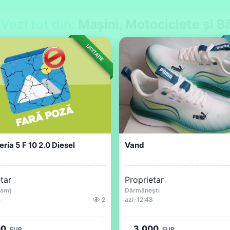
Vezi tot din:
Mașini, Motociclete și Bă
LICITAȚIE
ia 5 F 10 2.0 Diesel
Vand
tar
Proprietar
eamț
Dărmănești
4
2
azi
-
12:48
00
3.000
EUR
EUR