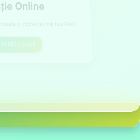
ație Online
citează și obține cel mai bun Preț.
28.852
Licitații