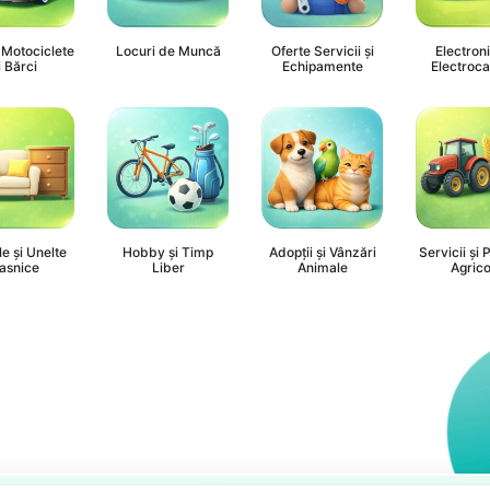
 Motociclete
Locuri de Muncă
Oferte Servicii și
Electroni
i Bărci
Echipamente
Electroca
le și Unelte
Hobby și Timp
Adopții și Vânzări
Servicii și
asnice
Liber
Animale
Agrico