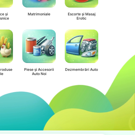
ce și
Matrimoniale
Escorte și Masaj
snice
Erotic
 Produse
Piese și Accesorii
Dezmembrări Auto
le
Auto Noi