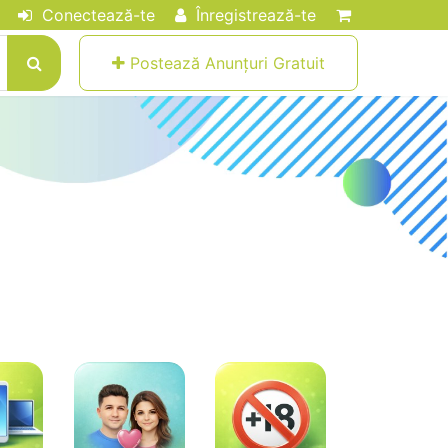
Conectează-te
Înregistrează-te
Postează Anunțuri Gratuit