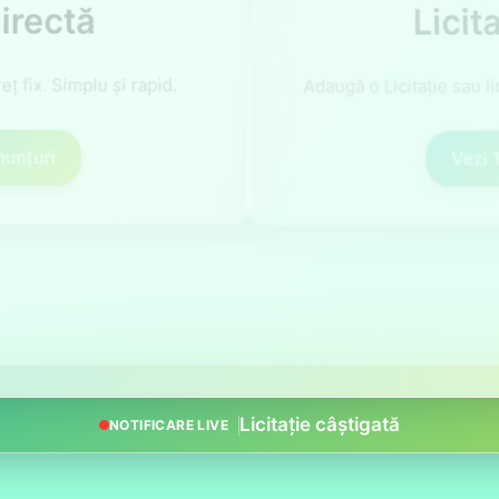
Licit
eț fix. Simplu și rapid.
Adaugă o Licitație sau li
nunțuri
Vezi
1