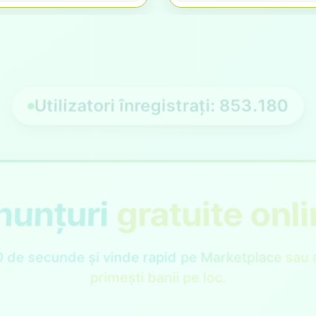
Utilizatori înregistrați:
8
5
3
.
1
8
0
unțuri
gratuite onl
0 de secunde și vinde rapid
pe Marketplace
sau 
primești banii pe loc.