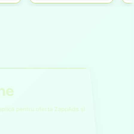
ine
aplică pentru oferta ZappAds și