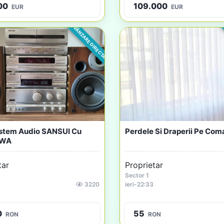
00
34.000
EUR
EUR
VÂNZARE DIRECTA
partament 2 Camere
Casa De Vanzare
date În...
tar
Proprietar
Galați
751
ieri
-
20:35
00
33
EUR
EUR