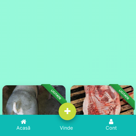
Vezi tot din:
Adopții și Vânzări
Animale
LICITAȚIE
LICITAȚIE
Acasă
Vinde
Cont
Porci De Carne De La 110 ..120 Kg
Sferturi Porc Mangalița, Untura, Jumări