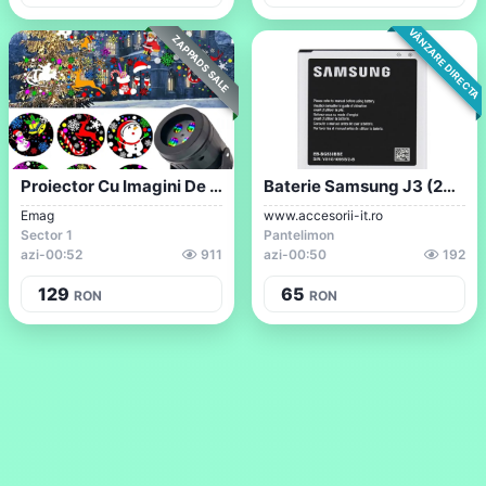
VÂNZARE DIRECTA
ZAPPADS SALE
Proiector Cu Imagini De Crăciun
Baterie Samsung J3 (2016) Originala
Emag
www.accesorii-it.ro
Sector 1
Pantelimon
azi
-
00:52
911
azi
-
00:50
192
129
65
RON
RON