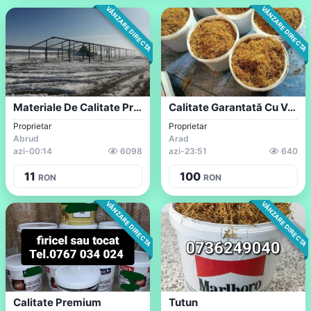
VÂNZARE DIRECTA
VÂNZARE DIRECTA
Materiale De Calitate Profile IPE, HEA,...
Calitate Garantată Cu Verificare
Proprietar
Proprietar
Abrud
Arad
azi
-
00:14
6098
azi
-
23:51
640
11
100
RON
RON
VÂNZARE DIRECTA
VÂNZARE DIRECTA
Calitate Premium
Tutun