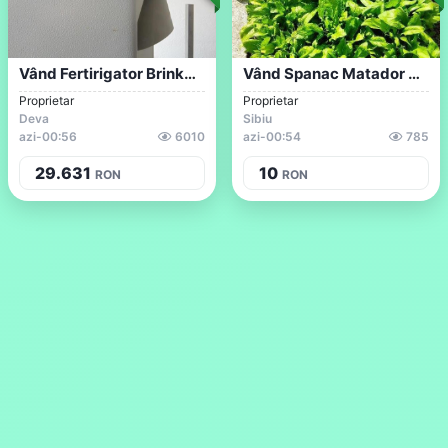
Vând Fertirigator Brinkmann
Vând Spanac Matador Mare Și Frumos Nu Es...
Proprietar
Proprietar
Deva
Sibiu
azi
-
00:56
6010
azi
-
00:54
785
29.631
10
RON
RON