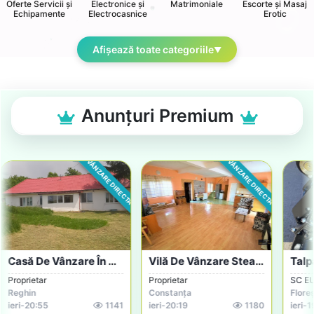
Oferte Servicii și
Electronice și
Matrimoniale
Escorte și Masaj
Echipamente
Electrocasnice
Erotic
Afișează toate categoriile
▼
Anunțuri Premium
RECTA
VÂNZARE DIRECTA
LICITAȚIE
re În Apropi...
Talpa Compactoare Buldoexcavatoare OFERT...
Masca Spray Par Fără Clătire Cu Extras D...
SC EUROVAL PIESE SRL
Cristina
Florești
Baia Mare
0
ieri
-
19:38
1071
ieri
-
18:39
1173