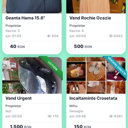
Geanta Hama 15.6"
Vand Rochie Ocazie
Proprietar
Proprietar
Sector 3
Sector 4
azi
-
01:05
804
azi
-
00:50
6442
40
500
RON
RON
VÂNZARE DIRECTA
LICITAȚIE
Vand Urgent
Incaltaminte Crosetata
Proprietar
Mihu
Iași
Geoagiu
azi
-
00:50
170
azi
-
00:46
6381
1.500
150
RON
RON