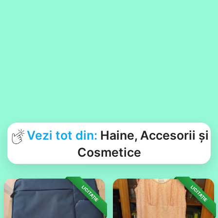
Vezi tot din:
Haine, Accesorii și
Cosmetice
LICITAȚIE
LICITAȚIE