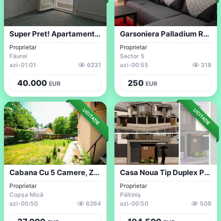
Super Pret! Apartament 2 Camere, Zona Ra...
Garsoniera Palladium Residence-Modern-Me...
Proprietar
Proprietar
Făurei
Sector 5
azi
-
01:01
6231
azi
-
00:55
318
40.000
250
EUR
EUR
LICITAȚIE
LICITAȚIE
Cabana Cu 5 Camere, Zona 3 Insule
Casa Noua Tip Duplex P+E Cartierul Grigo...
Proprietar
Proprietar
Copșa Mică
Păltiniș
azi
-
00:50
6264
azi
-
00:50
508