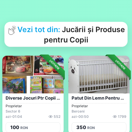
Vezi tot din:
Jucării și Produse
pentru Copii
LICITAȚIE
LICITAȚIE
Diverse Jocuri Ptr Copii De 5-10 Ani Tri...
Patut Din Lemn Pentru Copii Cu Saltea 12...
Proprietar
Proprietar
Sector 6
Berceni
azi
-
01:04
552
azi
-
00:50
1799
100
350
RON
RON