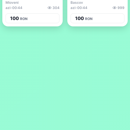
Mioveni
Bascov
azi
-
00:44
304
azi
-
00:44
999
100
100
RON
RON