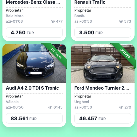
Mercedes-Benz Clasa B B 180
Renault Trafic
Proprietar
Proprietar
Baia Mare
Bacău
azi
-
01:03
477
azi
-
00:53
573
4.750
3.500
EUR
EUR
LICITAȚIE
LICITAȚIE
Audi A4 2.0 TDI S Tronic
Ford Mondeo Turnier 2.0 TDCi Start-Stopp...
Proprietar
Proprietar
Vâlcele
Ungheni
azi
-
00:50
6145
azi
-
00:50
270
88.561
46.457
EUR
EUR