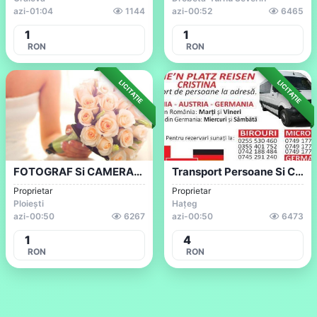
azi
-
01:04
1144
azi
-
00:52
6465
1
1
RON
RON
LICITAȚIE
LICITAȚIE
FOTOGRAF Si CAMERAMAN EVENIMENTE 2022
Transport Persoane Si Colete La Adresa D...
Proprietar
Proprietar
Ploiești
Hațeg
azi
-
00:50
6267
azi
-
00:50
6473
1
4
RON
RON