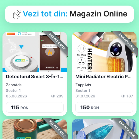
Vezi tot din:
Magazin Online
ZAPPADS SALE
ZAPPADS SALE
Detectorul Smart 3-În-1 Pentru Gaz, Fum...
Mini Radiator Electric Pentru Priza
ZappAds
ZappAds
Sector 1
Sector 1
05.08.2026
209
31.07.2026
187
115
150
RON
RON
ZAPPADS SALE
ZAPPADS SALE