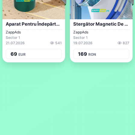
Aparat Pentru Îndepărtarea Scamelor De P...
Stergător Magnetic De Geamuri
ZappAds
ZappAds
Sector 1
Sector 1
21.07.2026
541
19.07.2026
827
69
169
EUR
RON