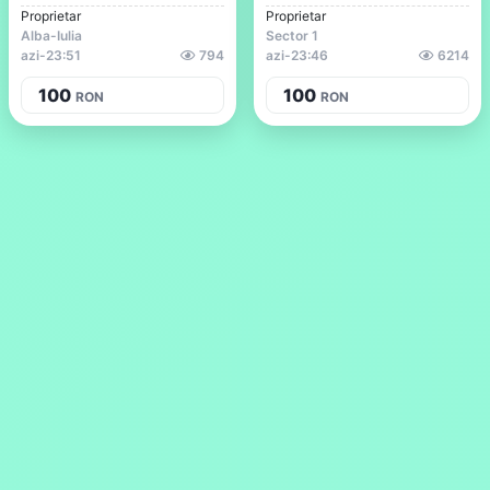
Proprietar
Proprietar
Alba-Iulia
Sector 1
azi
-
23:51
794
azi
-
23:46
6214
100
100
RON
RON