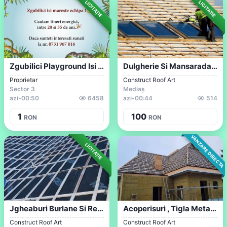
LICITAȚIE
LICITAȚIE
Zgubilici Playground Isi Mareste Echipa
Dulgherie Si Mansaradari ,tigla Metalica...
Proprietar
Construct Roof Art
Sector 3
Mediaș
azi
-
00:50
6458
azi
-
00:44
514
1
100
RON
RON
VÂNZARE DIRECTA
LICITAȚIE
Jgheaburi Burlane Si Reparatii
Acoperisuri , Tigla Metalica , Reparatii
Construct Roof Art
Construct Roof Art