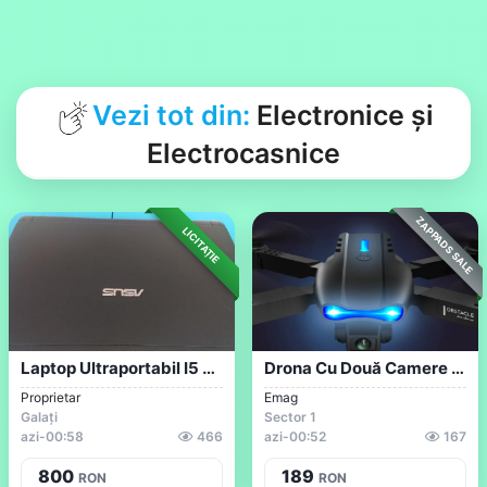
Vezi tot din:
Electronice și
Electrocasnice
ZAPPADS SALE
LICITAȚIE
Laptop Ultraportabil I5 8GB RAM 480GB SS...
Drona Cu Două Camere 4K Și Lumină Albast...
Proprietar
Emag
Galați
Sector 1
azi
-
00:58
466
azi
-
00:52
167
800
189
RON
RON