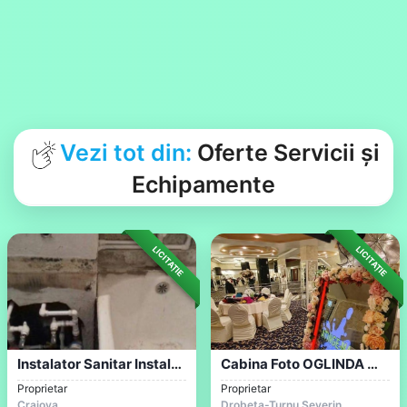
Vezi tot din:
Oferte Servicii și
Echipamente
LICITAȚIE
LICITAȚIE
Instalator Sanitar Instalații Sanitare Ș...
Cabina Foto OGLINDA MAGICA SEVERIN Te Pr...
Proprietar
Proprietar
Craiova
Drobeta-Turnu Severin