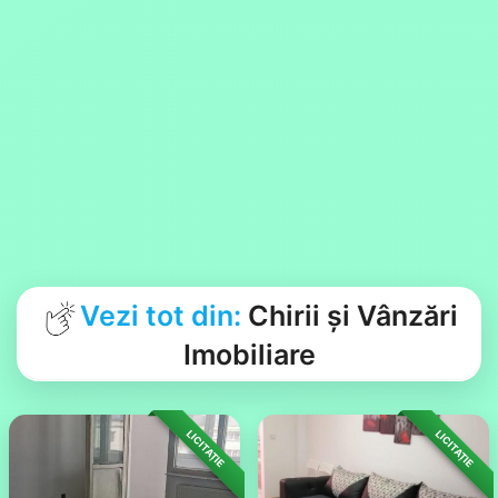
Vezi tot din:
Chirii și Vânzări
Imobiliare
LICITAȚIE
LICITAȚIE