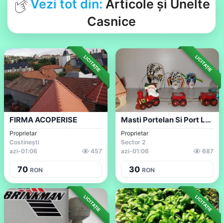
Vezi tot din:
Articole și Unelte
Casnice
LICITAȚIE
LICITAȚIE
FIRMA ACOPERISE
Masti Portelan Si Port Lumanari
Proprietar
Proprietar
Costinești
Sector 2
azi
-
01:06
457
azi
-
01:06
687
70
30
RON
RON
LICITAȚIE
LICITAȚIE