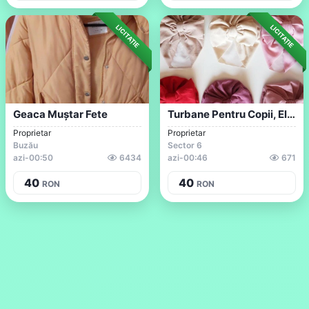
LICITAȚIE
LICITAȚIE
Geaca Muștar Fete
Turbane Pentru Copii, Elegante Si Festiv...
Proprietar
Proprietar
Buzău
Sector 6
azi
-
00:50
6434
azi
-
00:46
671
40
40
RON
RON