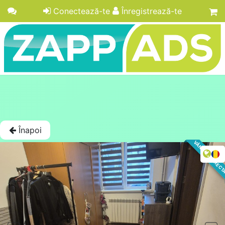
Conectează-te
Înregistrează-te
Înapoi
VÂNZARE DIREC