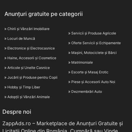
Anunțuri gratuite pe categorii
Chirii și Vânzări Imobiliare
Servicii și Produse Agricole
Locuri de Muncă
Oferte Servicii și Echipamente
Electronice și Electrocasnice
Mașini, Motociclete și Bărci
Haine, Accesorii și Cosmetice
Matrimoniale
Articole și Unelte Casnice
Escorte și Masaj Erotic
Jucării și Produse pentru Copii
Piese și Accesorii Auto Noi
Hobby și Timp Liber
Dezmembrări Auto
Adopții și Vânzări Animale
Despre noi
ZappAds.ro – Marketplace de Anunțuri Gratuite și
Licitații Online din România. Cumpără sau Vinde