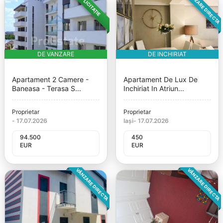
VÂNZARE DIRECTA
LICITAȚIE
DE VANZARE
DE INCHIRIAT
Apartament 2 Camere -
Apartament De Lux De
Baneasa - Terasa S...
Inchiriat In Atriun...
Proprietar
Proprietar
-
17.07.2026
Iași
-
17.07.2026
94.500
450
EUR
EUR
VÂNZARE DIRECTA
VÂNZARE DIRECTA