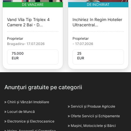
DE VANZARE
DE INCHIRIAT
Vand Vila Tip Triplex 4
Inchiriez In Regim Hotelier
Camere 2 Bai - D...
Ultracentral...
Proprietar
Proprietar
Bragadiru
-
17.07.2026
-
17.07.2026
75.000
25
EUR
EUR
Anunțuri gratuite pe categorii
Chirii și Vânzări Imobiliare
Servicii și Produse Agricole
Locuri de Muncă
Oferte Servicii și Echipamente
Electronice și Electrocasnice
Mașini, Motociclete și Bărci
Haine, Accesorii și Cosmetice