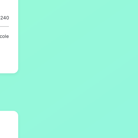
6240
icole