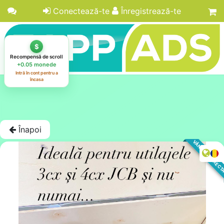
Conectează-te
Înregistrează-te
Înapoi
VÂNZARE DIREC