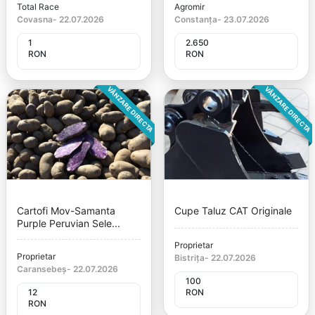
Total Race
Agromir
Covasna
-
22.07.2026
Constanța
-
23.07.2026
1
2.650
RON
RON
VÂNZARE DIRECTA
VÂNZARE DIRECTA
Cartofi Mov-Samanta
Cupe Taluz CAT Originale
Purple Peruvian Sele...
Proprietar
Proprietar
Bistrița
-
22.07.2026
Caransebeș
-
22.07.2026
100
12
RON
RON