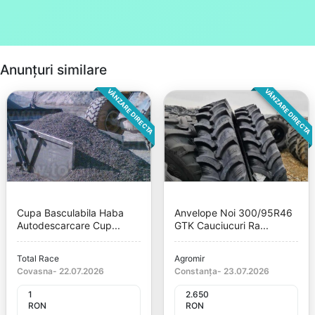
Anunțuri similare
VÂNZARE DIRECTA
VÂNZARE DIRECTA
Cupa Basculabila Haba
Anvelope Noi 300/95R46
Autodescarcare Cup...
GTK Cauciucuri Ra...
Total Race
Agromir
Covasna
-
22.07.2026
Constanța
-
23.07.2026
1
2.650
RON
RON