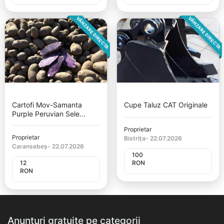
VÂNZARE DIRECTA
VÂNZARE DIRECTA
Cartofi Mov-Samanta
Cupe Taluz CAT Originale
Purple Peruvian Sele...
Proprietar
Proprietar
Bistrița
-
22.07.2026
Caransebeș
-
22.07.2026
100
12
RON
RON
Anunțuri gratuite pe categorii