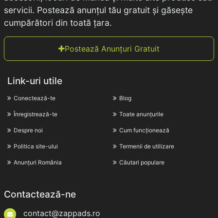
servicii. Postează anunțul tău gratuit și găsește
cumpărători din toată țara.
Postează Anunțuri Gratuit
Link-uri utile
Conectează-te
Blog
Înregistrează-te
Toate anunțurile
Despre noi
Cum funcționează
Politica site-ului
Termenii de utilizare
Anunțuri România
Căutari populare
Contactează-ne
contact@zappads.ro