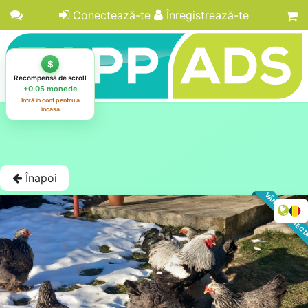
Conectează-te
Înregistrează-te
Înapoi
VÂNZARE DIREC