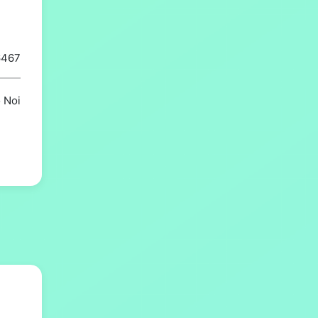
6467
o Noi