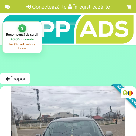
Conectează-te
Înregistrează-te
Înapoi
VÂNZARE DIREC