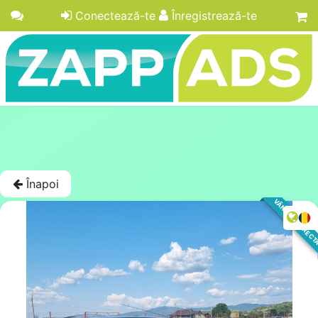
Conectează-te
Înregistrează-te
Înapoi
VÂNZARE DIREC