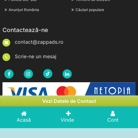
Anunțuri România
Căutari populare
Contactează-ne
contact@zappads.ro
Scrie-ne un mesaj
Vezi Datele de Contact
Acasă
Vinde
Cont
Drepturi de Autor © 2026zappads.ro. Toate Drepturile
Rezervate