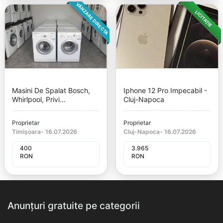
VÂNZARE DIRECTA
LICITAȚIE
Masini De Spalat Bosch,
Iphone 12 Pro Impecabil -
Whirlpool, Privi...
Cluj-Napoca
Proprietar
Proprietar
Timișoara
-
16.07.2026
Cluj-Napoca
-
16.07.2026
400
3.965
RON
RON
Anunțuri gratuite pe categorii