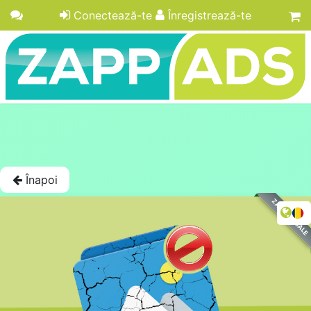
Conectează-te
Înregistrează-te
Înapoi
ZAPPADS SALE