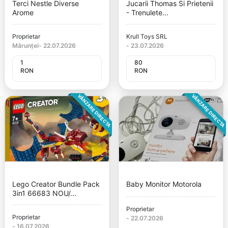
Terci Nestle Diverse
Jucarii Thomas Si Prietenii
Arome
- Trenulete...
Proprietar
Krull Toys SRL
Mărunței
-
22.07.2026
-
23.07.2026
1
80
RON
RON
VÂNZARE DIRECTA
VÂNZARE DIRECTA
Lego Creator Bundle Pack
Baby Monitor Motorola
3in1 66683 NOU/...
Proprietar
Proprietar
-
22.07.2026
-
16.07.2026