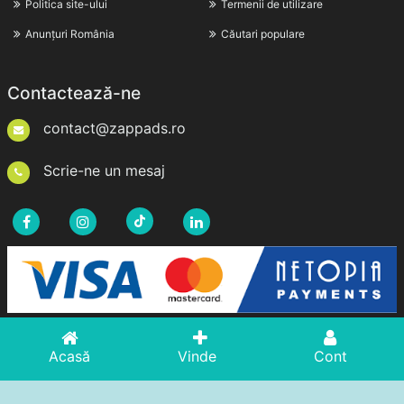
Politica site-ului
Termenii de utilizare
Anunțuri România
Căutari populare
Contactează-ne
contact@zappads.ro
Scrie-ne un mesaj
Acasă
Vinde
Cont
Drepturi de Autor © 2026zappads.ro. Toate Drepturile
Rezervate