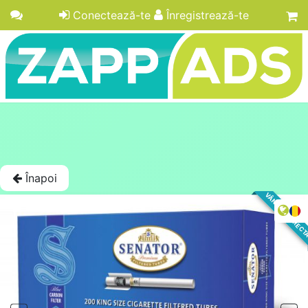
Conectează-te
Înregistrează-te
Înapoi
VÂNZARE DIREC