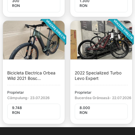
300
1.300
RON
RON
VÂNZARE DIRECTA
VÂNZARE DIRECTA
Bicicleta Electrica Orbea
2022 Specialized Turbo
Wild 2021 Bosc...
Levo Expert
Proprietar
Proprietar
Câmpulung
-
23.07.2026
Bucerdea Grânoasă
-
22.07.2026
9.748
8.000
RON
RON