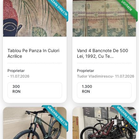
VÂNZARE DIRECTA
LICITAȚIE
Tablou Pe Panza In Culori
Vand 4 Bancnote De 500
Acrilice
Lei, 1992, Cu Te...
Proprietar
Proprietar
-
11.07.2026
Tudor Vladimirescu
-
11.07.2026
300
1.300
RON
RON
VÂNZARE DIRECTA
VÂNZARE DIRECTA