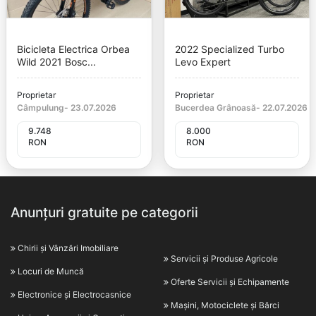
Bicicleta Electrica Orbea
2022 Specialized Turbo
Wild 2021 Bosc...
Levo Expert
Proprietar
Proprietar
Câmpulung
-
23.07.2026
Bucerdea Grânoasă
-
22.07.2026
9.748
8.000
RON
RON
Anunțuri gratuite pe categorii
Chirii și Vânzări Imobiliare
Servicii și Produse Agricole
Locuri de Muncă
Oferte Servicii și Echipamente
Electronice și Electrocasnice
Mașini, Motociclete și Bărci