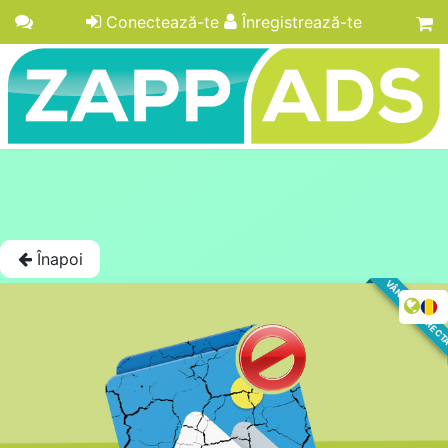
Conectează-te
Înregistrează-te
Înapoi
VÂNZARE DIREC