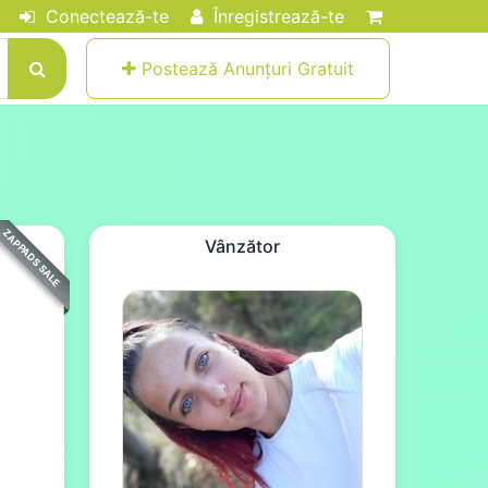
Conectează-te
Înregistrează-te
Postează Anunțuri Gratuit
ZAPPADS SALE
Vânzător