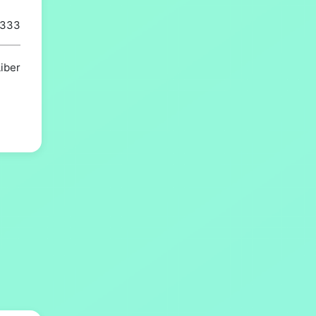
6333
iber