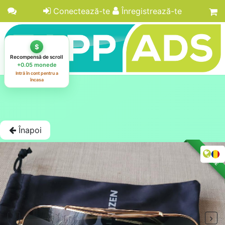
Conectează-te
Înregistrează-te
Înapoi
LICITAȚIE