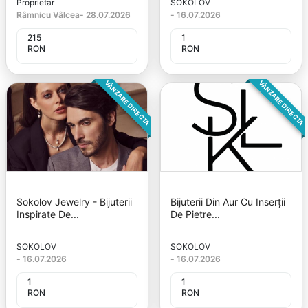
Proprietar
SOKOLOV
Râmnicu Vâlcea
-
28.07.2026
-
16.07.2026
215
1
RON
RON
VÂNZARE DIRECTA
VÂNZARE DIRECTA
Sokolov Jewelry - Bijuterii
Bijuterii Din Aur Cu Inserții
Inspirate De...
De Pietre...
SOKOLOV
SOKOLOV
-
16.07.2026
-
16.07.2026
1
1
RON
RON