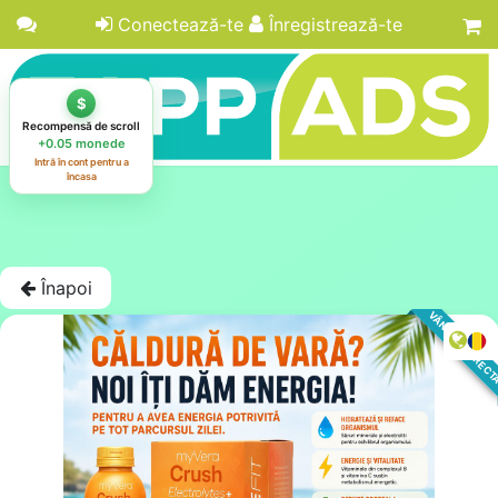
Conectează-te
Înregistrează-te
Înapoi
VÂNZARE DIREC