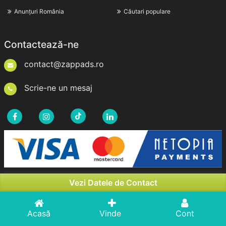
Anunțuri România
Căutari populare
Contactează-ne
contact@zappads.ro
Scrie-ne un mesaj
Vezi Datele de Contact
Drepturi de Autor © 2026zappads.ro. Toate Drepturile
Rezervate
Acasă
Vinde
Cont