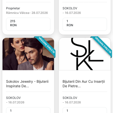
Proprietar
SOKOLOV
Râmnicu Vâlcea
-
28.07.2026
-
16.07.2026
215
1
RON
RON
VÂNZARE DIRECTA
VÂNZARE DIRECTA
Sokolov Jewelry - Bijuterii
Bijuterii Din Aur Cu Inserții
Inspirate De...
De Pietre...
SOKOLOV
SOKOLOV
-
16.07.2026
-
16.07.2026
1
1