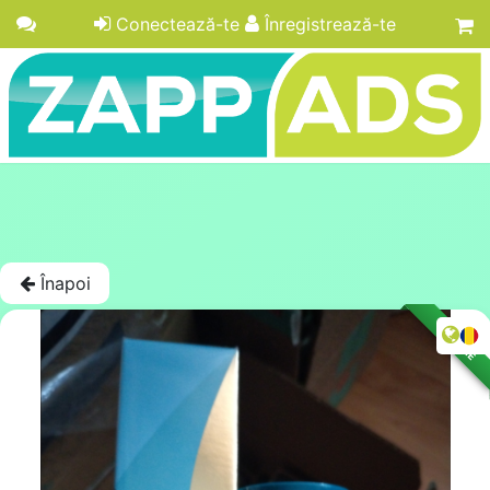
Conectează-te
Înregistrează-te
Înapoi
LICITAȚIE