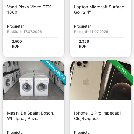
Vand Plava Video GTX
Laptop Microsoft Surface
1660
Go 12.4"
Proprietar
Proprietar
Rădăuți
-
17.07.2026
Ploiești
-
11.07.2026
2.500
2.399
RON
RON
VÂNZARE DIRECTA
LICITAȚIE
Masini De Spalat Bosch,
Iphone 12 Pro Impecabil -
Whirlpool, Privi...
Cluj-Napoca
Proprietar
Proprietar