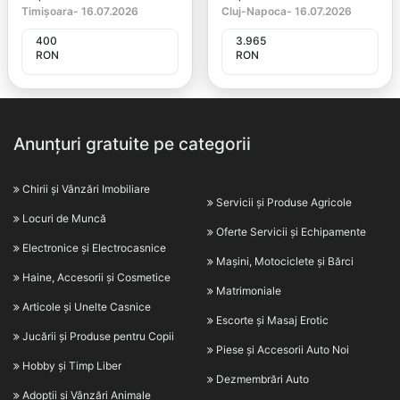
Timișoara
-
16.07.2026
Cluj-Napoca
-
16.07.2026
400
3.965
RON
RON
Anunțuri gratuite pe categorii
Chirii și Vânzări Imobiliare
Servicii și Produse Agricole
Locuri de Muncă
Oferte Servicii și Echipamente
Electronice și Electrocasnice
Mașini, Motociclete și Bărci
Haine, Accesorii și Cosmetice
Matrimoniale
Articole și Unelte Casnice
Escorte și Masaj Erotic
Jucării și Produse pentru Copii
Piese și Accesorii Auto Noi
Hobby și Timp Liber
Dezmembrări Auto
Adopții și Vânzări Animale