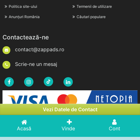
Politica site-ului
Termenii de utilizare
Anunțuri România
Căutari populare
Contactează-ne
contact@zappads.ro
Scrie-ne un mesaj
Vezi Datele de Contact
Acasă
Vinde
Cont
Drepturi de Autor © 2026zappads.ro. Toate Drepturile