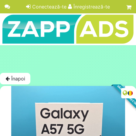
Conectează-te
Înregistrează-te
Înapoi
VÂNZARE DIREC