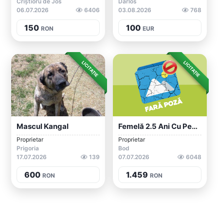
Criștioru de Jos
Dârlos
06.07.2026
6406
03.08.2026
768
150
100
RON
EUR
LICITAȚIE
LICITAȚIE
Mascul Kangal
Femelă 2.5 Ani Cu Pedigree
Proprietar
Proprietar
Prigoria
Bod
17.07.2026
139
07.07.2026
6048
600
1.459
RON
RON