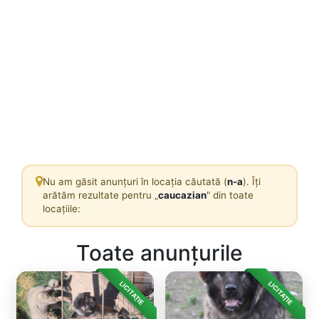
Nu am găsit anunțuri în locația căutată (
n-a
). Îți
arătăm rezultate pentru „
caucazian
" din toate
locațiile:
Toate anunțurile
LICITAȚIE
LICITAȚIE