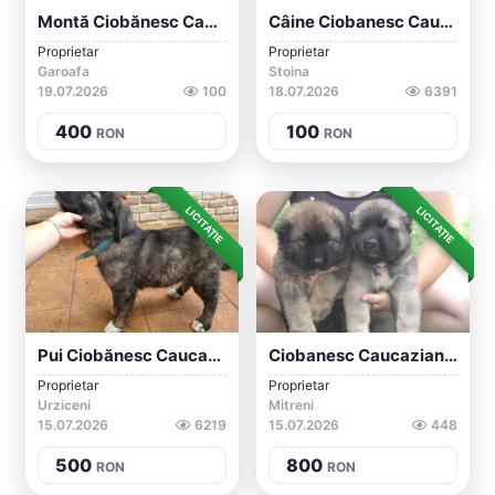
Montă Ciobănesc Caucazian
Câine Ciobanesc Caucazian
Proprietar
Proprietar
Garoafa
Stoina
19.07.2026
100
18.07.2026
6391
400
100
RON
RON
LICITAȚIE
LICITAȚIE
Pui Ciobănesc Caucazian
Ciobanesc Caucazian Pui
Proprietar
Proprietar
Urziceni
Mitreni
15.07.2026
6219
15.07.2026
448
500
800
RON
RON