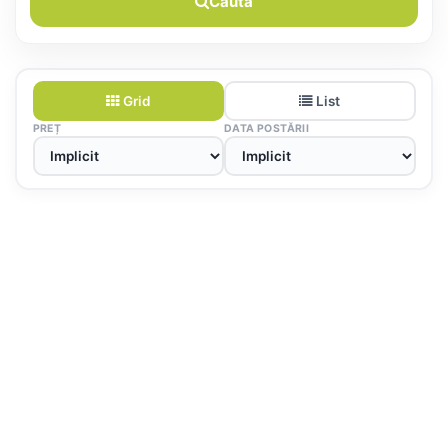
Caută
Grid
List
PREȚ
DATA POSTĂRII