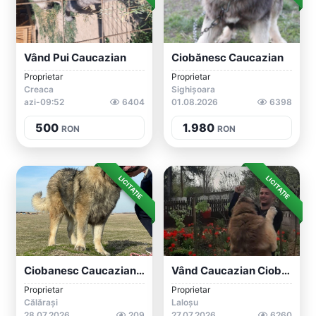
Vând Pui Caucazian
Ciobănesc Caucazian
Proprietar
Proprietar
Creaca
Sighișoara
azi-09:52
6404
01.08.2026
6398
500
1.980
RON
RON
LICITAȚIE
LICITAȚIE
Ciobanesc Caucazian Mascul 7 Luni
Vând Caucazian Ciobănesc
Proprietar
Proprietar
Călărași
Laloșu
28.07.2026
209
27.07.2026
6260