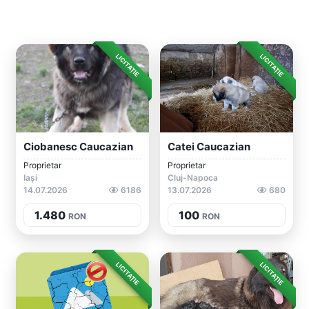
LICITAȚIE
LICITAȚIE
Ciobanesc Caucazian
Catei Caucazian
Proprietar
Proprietar
Iași
Cluj-Napoca
14.07.2026
6186
13.07.2026
680
1.480
100
RON
RON
LICITAȚIE
LICITAȚIE