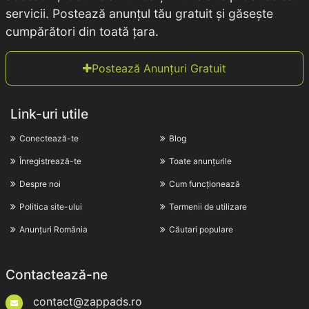
servicii. Postează anunțul tău gratuit și găsește
cumpărători din toată țara.
Postează Anunțuri Gratuit
Link-uri utile
Conectează-te
Blog
Înregistrează-te
Toate anunțurile
Despre noi
Cum funcționează
Politica site-ului
Termenii de utilizare
Anunțuri România
Căutari populare
Contactează-ne
contact@zappads.ro