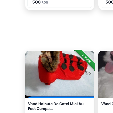
500
50
RON
LICITAȚIE
Vand Hainute De Catei Mici Au
Vând C
Fost Cumpa...