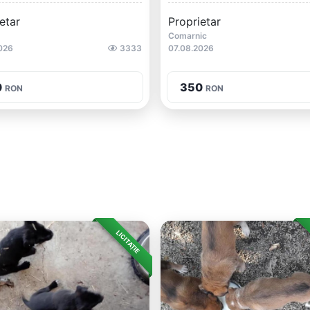
etar
Proprietar
Comarnic
026
3333
07.08.2026
0
350
RON
RON
LICITAȚIE