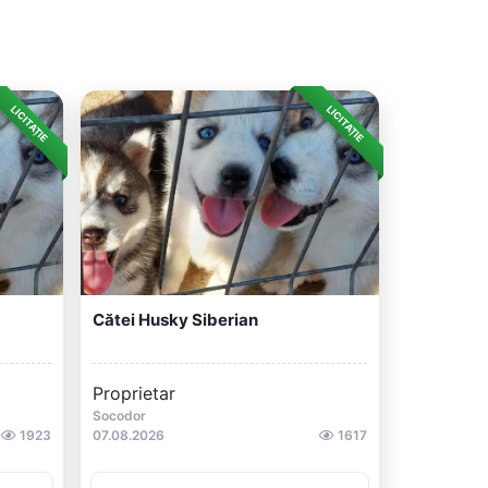
LICITAȚIE
LICITAȚIE
Cătei Husky Siberian
Proprietar
Socodor
1923
07.08.2026
1617