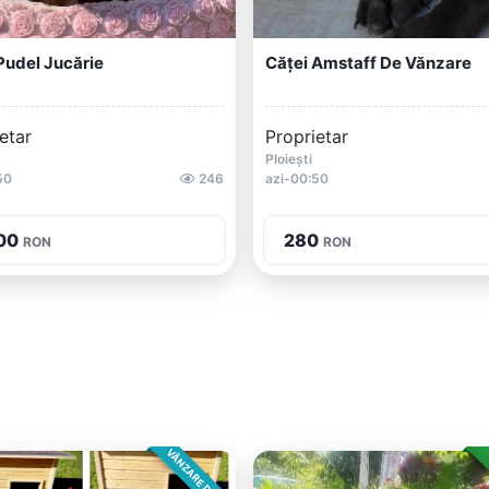
Pudel Jucărie
Căței Amstaff De Vănzare
etar
Proprietar
1
Ploiești
50
246
azi-00:50
00
280
RON
RON
VÂNZARE DIRECTA