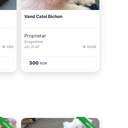
Vand Catei Bichon
Proprietar
Dragodana
580
azi-21:47
6049
300
RON
LICITAȚIE
LICITAȚIE