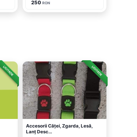
250
RON
LICITAȚIE
LICITAȚIE
Accesorii Căței, Zgarda, Lesă,
Lanț Desc...