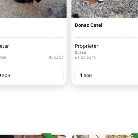
Donez Catei
etar
Proprietar
Buzău
2026
6432
06.08.2026
0
1
RON
RON