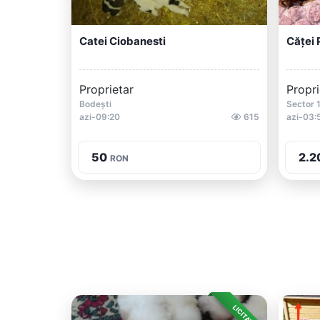
Catei Ciobanesti
Căței 
Proprietar
Propri
Bodești
Sector 
azi-09:20
615
azi-03:
50
2.2
RON
LICITAȚIE