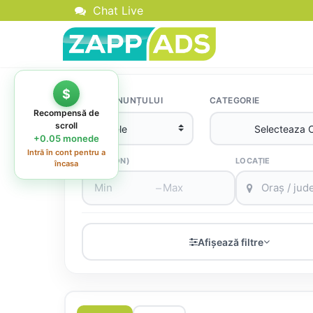
Chat Live
TIPUL ANUNȚULUI
CATEGORIE
PREȚ (RON)
LOCAȚIE
–
Afișează filtre