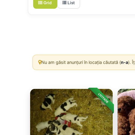
Grid
List
Nu am găsit anunțuri în locația căutată (
n-a
). 
LICITAȚIE