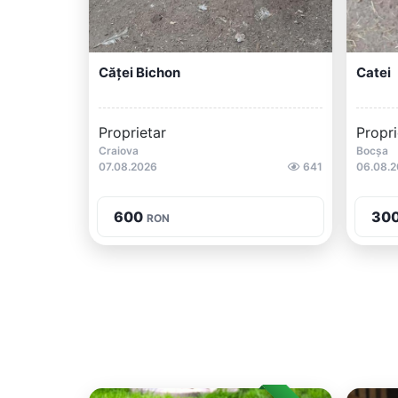
Căței Bichon
Catei
Proprietar
Propri
Craiova
Bocșa
07.08.2026
641
06.08.
600
30
RON