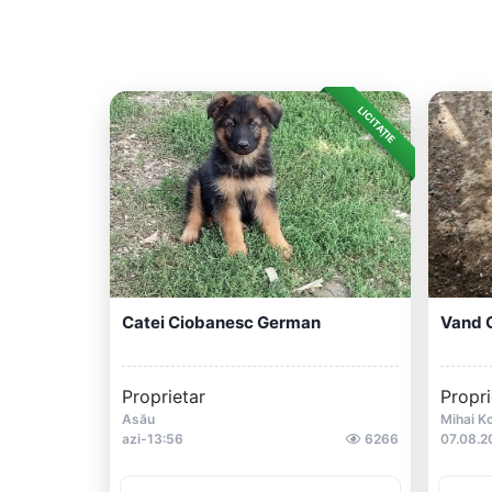
LICITAȚIE
Catei Ciobanesc German
Vand C
Proprietar
Propri
Asău
Mihai K
azi-13:56
6266
07.08.2