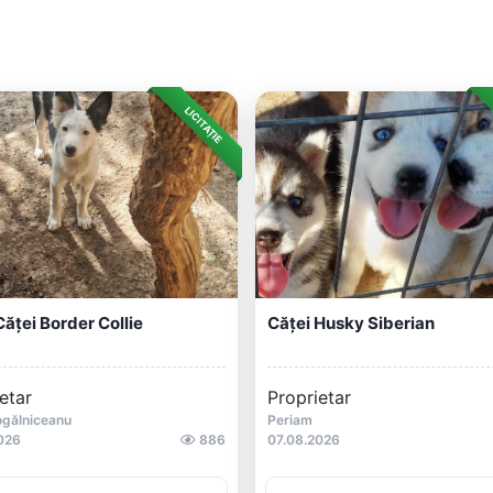
LICITAȚIE
ăței Border Collie
Căței Husky Siberian
etar
Proprietar
ogălniceanu
Periam
026
886
07.08.2026