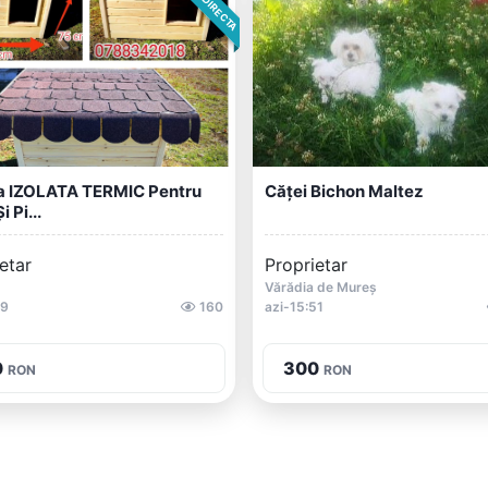
a IZOLATA TERMIC Pentru
Căței Bichon Maltez
i Pi...
etar
Proprietar
Vărădia de Mureș
49
160
azi-15:51
0
300
RON
RON