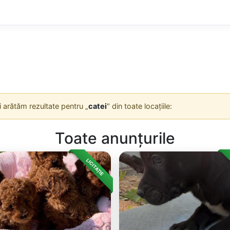
Îți arătăm rezultate pentru „
catei
" din toate locațiile:
Toate anunțurile
LICITAȚIE