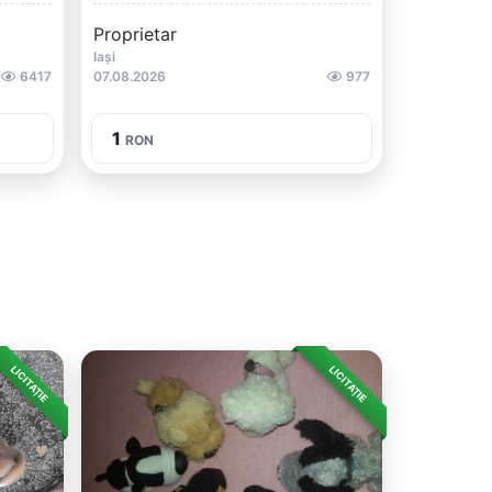
Proprietar
Iași
6417
07.08.2026
977
1
RON
LICITAȚIE
LICITAȚIE