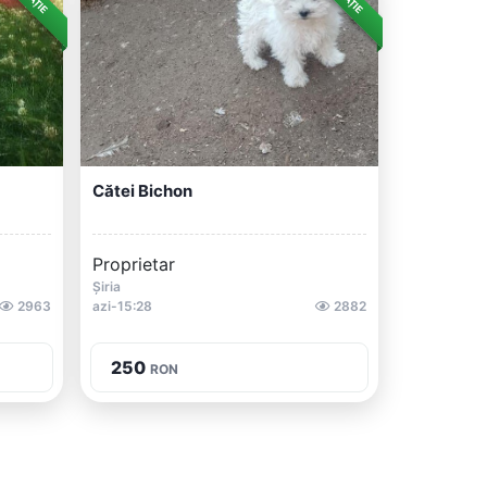
Cătei Bichon
Proprietar
Șiria
2963
azi-15:28
2882
250
RON