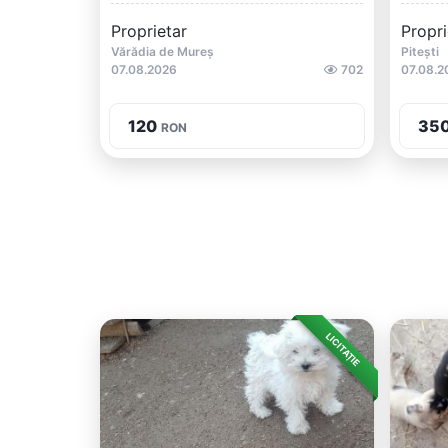
Proprietar
Propri
Vărădia de Mureș
Pitești
07.08.2026
702
07.08.2
120
35
RON
LICITAȚIE