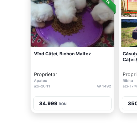
Vînd Căței, Bichon Maltez
Căsuț
Căței Ș
Proprietar
Propri
Apateu
Ribița
azi-20:11
1492
azi-17:
34.999
35
RON