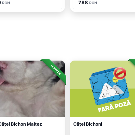
0
788
RON
RON
LICITAȚIE
ăței Bichon Maltez
Căței Bichoni