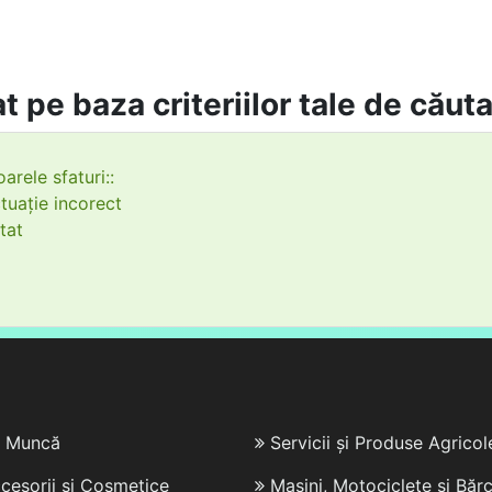
t pe baza criteriilor tale de căut
arele sfaturi::
tuație incorect
tat
e Muncă
Servicii și Produse Agricol
cesorii și Cosmetice
Mașini, Motociclete și Bărc