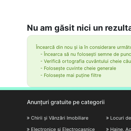
Nu am găsit nici un rezulta
Încearcă din nou și ia în considerare următo
- Încearca să nu folosești semne de punc
- Verifică ortografia cuvântului cheie cău
- Folosește cuvinte cheie generale
- Folosește mai puține filtre
Anunțuri gratuite pe categorii
Chirii și Vânzări Imobiliare
Locuri d
Electronice și Electrocasnice
Haine, Ac