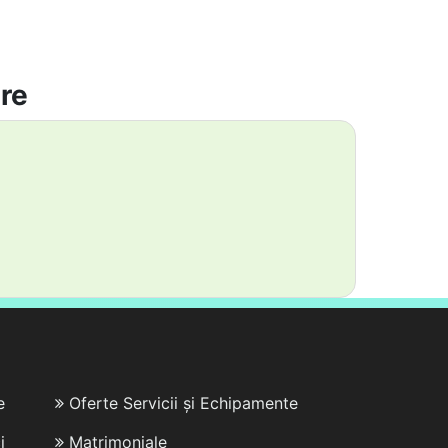
are
e
Oferte Servicii și Echipamente
i
Matrimoniale