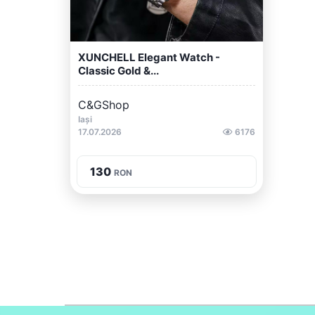
XUNCHELL Elegant Watch -
Classic Gold &...
C&GShop
Iași
17.07.2026
6176
130
RON