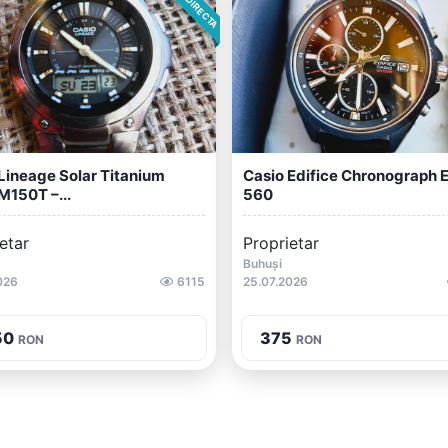
Lineage Solar Titanium
Casio Edifice Chronograph 
150T –...
560
etar
Proprietar
Buhuși
026
6115
25.07.2026
50
375
RON
RON