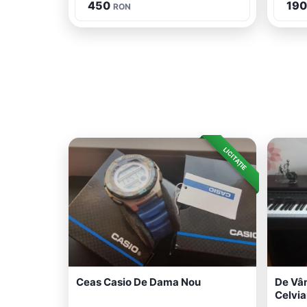
450
190
RON
LICITAȚIE
Ceas Casio De Dama Nou
De Vân
Celvia