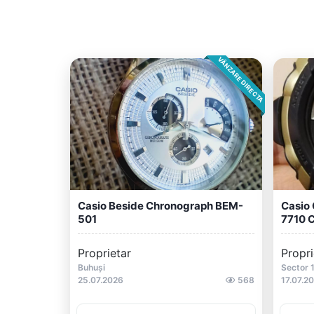
VÂNZARE DIRECTA
Casio Beside Chronograph BEM-
Casio 
501
7710 
Proprietar
Propri
Buhuși
Sector 
25.07.2026
568
17.07.2