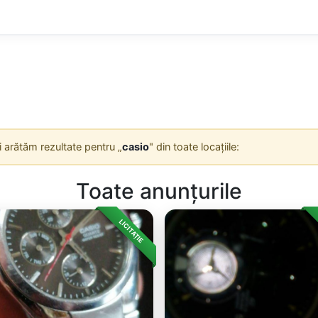
Îți arătăm rezultate pentru „
casio
" din toate locațiile:
Toate anunțurile
LICITAȚIE