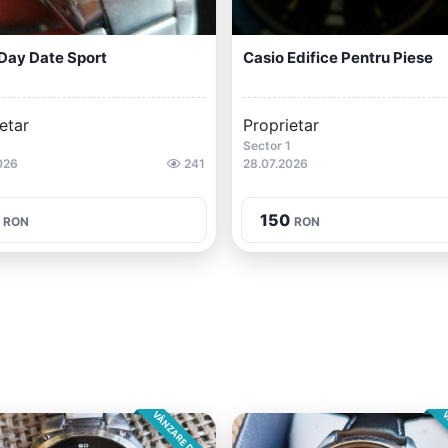
Day Date Sport
Casio Edifice Pentru Piese
etar
Proprietar
Sector 1
026
241
28.07.2026
150
RON
RON
VÂNZARE DIRECTA
V