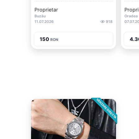
Proprietar
Propri
Buzău
Oradea
11.07.2026
918
07.07.2
150
4.3
RON
VÂNZARE DIRECTA