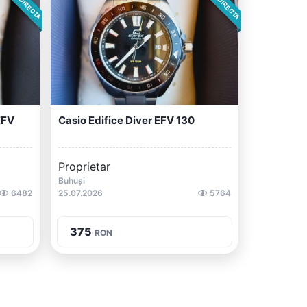
EFV
Casio Edifice Diver EFV 130
Proprietar
Buhuși
6482
25.07.2026
5764
375
RON