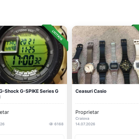
LICITAȚIE
G-Shock G-SPIKE Series G
Ceasuri Casio
C
etar
Proprietar
1
Craiova
026
6168
14.07.2026