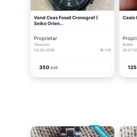
Vand Ceas Fossil Cronograf (
Casio 
Seiko Orien...
Proprietar
Propri
Țibucani
Brăila
03.08.2026
119
28.07.2
350
125
EUR
VÂNZARE DIRECTA