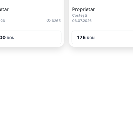
etar
Proprietar
Costești
026
6265
06.07.2026
00
175
RON
RON