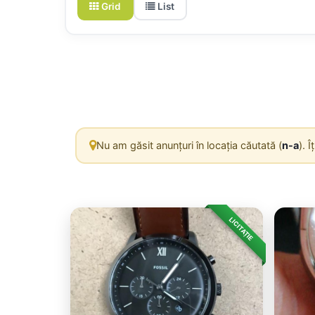
Grid
List
Nu am găsit anunțuri în locația căutată (
n-a
). 
LICITAȚIE