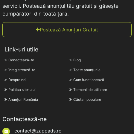
servicii. Postează anunțul tău gratuit și găsește
cumpărători din toată țara.
Postează Anunțuri Gratuit
Link-uri utile
Conectează-te
Blog
Înregistrează-te
Toate anunțurile
Despre noi
Cum funcționează
Politica site-ului
Termenii de utilizare
Anunțuri România
Căutari populare
Contactează-ne
contact@zappads.ro