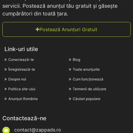
servicii. Postează anunțul tău gratuit și găsește
cumpărători din toată țara.
Postează Anunțuri Gratuit
Link-uri utile
Conectează-te
Blog
Înregistrează-te
Toate anunțurile
Despre noi
Cum funcționează
Politica site-ului
Termenii de utilizare
Anunțuri România
Căutari populare
Contactează-ne
contact@zappads.ro